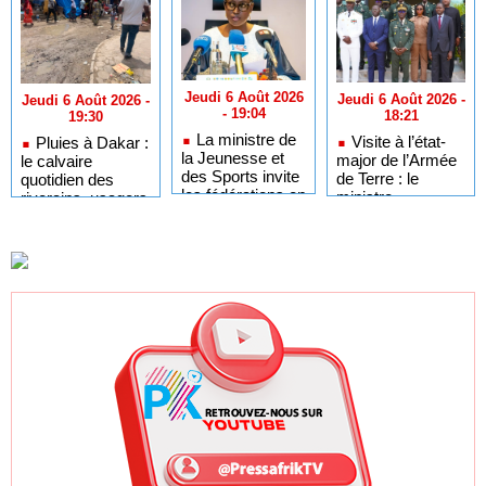
Jeudi 6 Août 2026
Jeudi 6 Août 2026 -
Jeudi 6 Août 2026 -
- 19:04
18:21
19:30
La ministre de
Visite à l’état-
Pluies à Dakar :
la Jeunesse et
major de l’Armée
le calvaire
des Sports invite
de Terre : le
quotidien des
les fédérations en
ministre
riverains, usagers
fin de mandat à
Yankhoba Diémé
et commerçants
organiser leurs
rassuré par
AG électives
l’engagement des
troupes terrestres