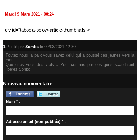
Mardi 9 Mars 2021 - 08:24
div id="taboola-below-article-thumbnails">
1.
Posté par
Samba
le 09/03/2021 12:30
Foutez nous la paix vous savez celui qui a poussé ces jeunes vers la
mort
Que dites vous des viols à Pout commis par des gens scandaient
liberez Sonko
Nouveau commentaire :
Nom * :
Adresse email (non publiée) * :