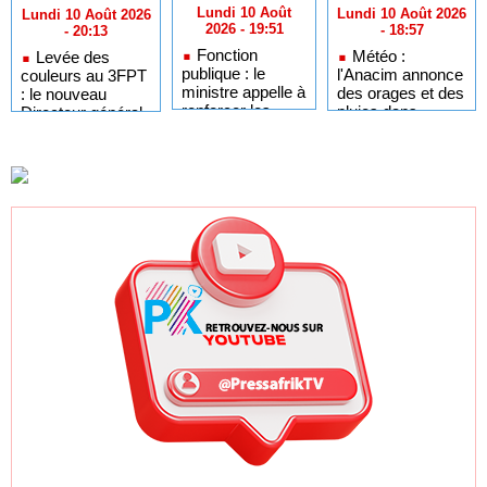
Lundi 10 Août
Lundi 10 Août 2026
Lundi 10 Août 2026
2026 - 19:51
- 18:57
- 20:13
Fonction
Météo :
Levée des
publique : le
l'Anacim annonce
couleurs au 3FPT
ministre appelle à
des orages et des
: le nouveau
renforcer les
pluies dans
Directeur général
moyens des
plusieurs régions
invite le personnel
Inspections du
du 10 au 13 août
à l'engagement et
travail et de la
au sens du devoir
sécurité sociale