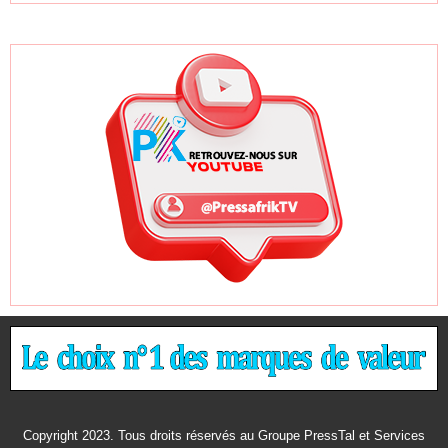
Copyright 2023. Tous droits réservés au Groupe PressTal et Services