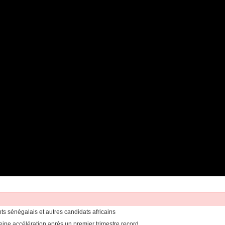
ants sénégalais et autres candidats africains
eine accélération après un premier trimestre record