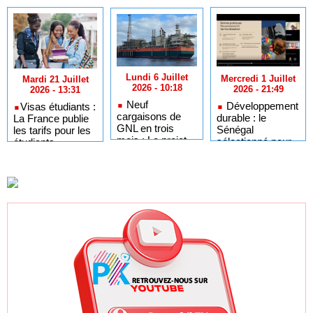
Lundi 6 Juillet
Mercredi 1 Juillet
Mardi 21 Juillet
2026 - 10:18
2026 - 21:49
2026 - 13:31
Neuf
Développement
​Visas étudiants :
cargaisons de
durable : le
La France publie
GNL en trois
Sénégal
les tarifs pour les
mois : Le projet
sélectionné pour
étudiants
GTA en pleine
l'Africa Day à
sénégalais et
accélération
New York grâce à
autres candidats
après un premier
ses bonnes
africains
trimestre record
pratiques sur les
ODD