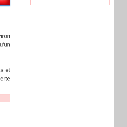
iron
u'un
ts et
erte