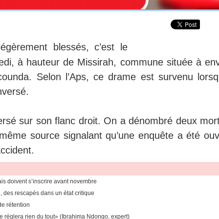
égèrement blessés, c’est le
redi, à hauteur de Missirah, commune située à env
counda. Selon l’Aps, ce drame est survenu lorsq
nversé.
nversé sur son flanc droit. On a dénombré deux mor
a même source signalant qu’une enquête a été ouv
accident.
is doivent s’inscrire avant novembre
, des rescapés dans un état critique
de rétention
e réglera rien du tout» (Ibrahima Ndongo, expert)