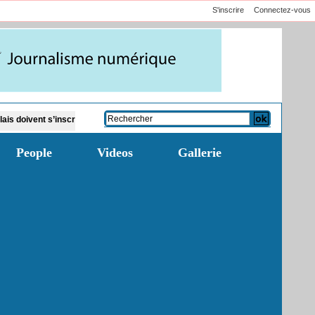
S'inscrire
Connectez-vous
nscrire avant novembre
Classement des clubs CAF 2026/27 : Le Jaraaf recule 
People
Videos
Gallerie