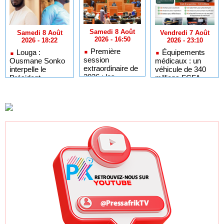
Samedi 8 Août
Vendredi 7 Août
Samedi 8 Août
2026 - 16:50
2026 - 23:10
2026 - 18:22
Première
Équipements
Louga :
session
médicaux : un
Ousmane Sonko
extraordinaire de
véhicule de 340
interpelle le
2026 : les
millions FCFA
Président
députés
pour dépanner les
Diomaye sur
convoqués en
hôpitaux du
l'organisation des
séance plénière
Sénégal
élections locales
ce lundi 10 août