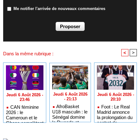
Me notifier l'arrivée de nouveaux commentaires
<
>
Dans la même rubrique :
Jeudi 6 Août 2026
Jeudi 6 Août 2026 -
Jeudi 6 Août 2026 -
- 21:13
20:10
23:46
AfroBasket
Foot : Le Real
CAN féminine
U18 masculin : le
Madrid annonce
2026 : le
Sénégal domine
la prolongation du
Cameroun et le
le Rwanda et
contrat de
Ghana complètent
réussit son
Vinicius Jr
le tableau des
entrée en lice
jusqu'en 2032
quarts de finale