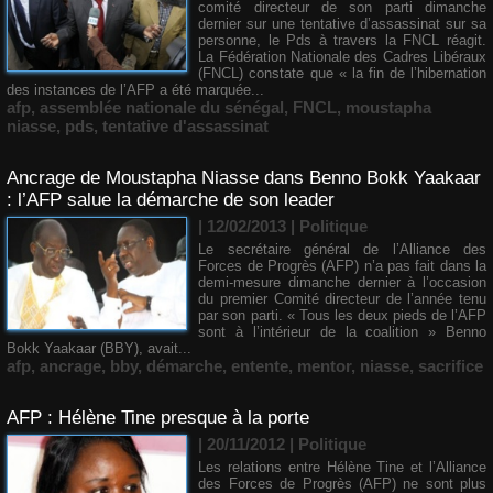
comité directeur de son parti dimanche
dernier sur une tentative d’assassinat sur sa
personne, le Pds à travers la FNCL réagit.
La Fédération Nationale des Cadres Libéraux
(FNCL) constate que « la fin de l’hibernation
des instances de l’AFP a été marquée...
afp
,
assemblée nationale du sénégal
,
FNCL
,
moustapha
niasse
,
pds
,
tentative d'assassinat
Ancrage de Moustapha Niasse dans Benno Bokk Yaakaar
: l’AFP salue la démarche de son leader
| 12/02/2013
|
Politique
Le secrétaire général de l’Alliance des
Forces de Progrès (AFP) n’a pas fait dans la
demi-mesure dimanche dernier à l’occasion
du premier Comité directeur de l’année tenu
par son parti. « Tous les deux pieds de l’AFP
sont à l’intérieur de la coalition » Benno
Bokk Yaakaar (BBY), avait...
afp
,
ancrage
,
bby
,
démarche
,
entente
,
mentor
,
niasse
,
sacrifice
AFP : Hélène Tine presque à la porte
| 20/11/2012
|
Politique
Les relations entre Hélène Tine et l’Alliance
des Forces de Progrès (AFP) ne sont plus