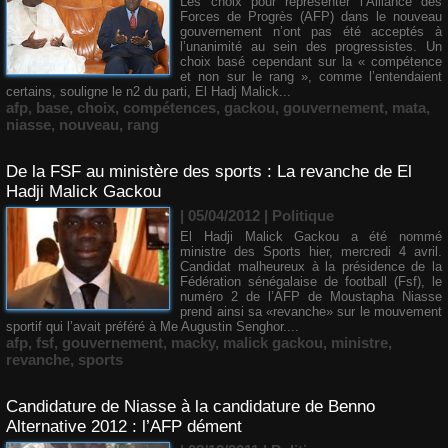
Les choix pour représenter l’Alliance des
Forces de Progrès (AFP) dans le nouveau
gouvernement n’ont pas été acceptés à
l’unanimité au sein des progressistes. Un
choix basé cependant sur la « compétence
et non sur le rang », comme l’entendaient
certains, souligne le n2 du parti, El Hadj Malick...
afp
,
base
,
choix
,
compétences
,
gackou
,
gouvernement
,
mata
,
niasse
,
nouveau
,
rang
De la FSF au ministère des sports : La revanche de El
Hadji Malick Gackou
| 05/04/2012
|
Politique
El Hadji Malick Gackou a été nommé
ministre des Sports hier, mercredi 4 avril.
Candidat malheureux à la présidence de la
Fédération sénégalaise de football (Fsf), le
numéro 2 de l’AFP de Moustapha Niasse
prend ainsi sa «revanche» sur le mouvement
sportif qui l’avait préféré à Me Augustin Senghor....
afp
,
fsf
,
gouvernement
,
macky
,
malick gackou
,
ministre
,
revanche
,
sports
Candidature de Niasse à la candidature de Benno
Alternative 2012 : l’AFP dément