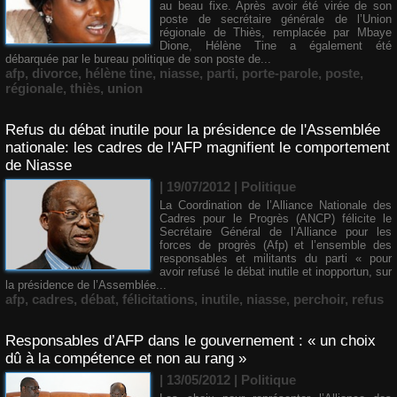
au beau fixe. Après avoir été virée de son
poste de secrétaire générale de l’Union
régionale de Thiès, remplacée par Mbaye
Dione, Hélène Tine a également été
débarquée par le bureau politique de son poste de...
afp
,
divorce
,
hélène tine
,
niasse
,
parti
,
porte-parole
,
poste
,
régionale
,
thiès
,
union
Refus du débat inutile pour la présidence de l'Assemblée
nationale: les cadres de l'AFP magnifient le comportement
de Niasse
| 19/07/2012
|
Politique
La Coordination de l’Alliance Nationale des
Cadres pour le Progrès (ANCP) félicite le
Secrétaire Général de l’Alliance pour les
forces de progrès (Afp) et l’ensemble des
responsables et militants du parti « pour
avoir refusé le débat inutile et inopportun, sur
la présidence de l’Assemblée...
afp
,
cadres
,
débat
,
félicitations
,
inutile
,
niasse
,
perchoir
,
refus
Responsables d’AFP dans le gouvernement : « un choix
dû à la compétence et non au rang »
| 13/05/2012
|
Politique