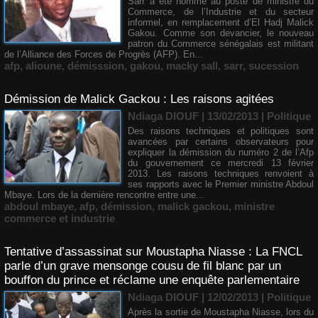
Sarr a été nommé au poste de ministre du
Commerce, de l’Industrie et du secteur
informel, en remplacement d’El Hadj Malick
Gakou. Comme son devancier, le nouveau
patron du Commerce sénégalais est militant
de l’Alliance des Forces de Progrès (AFP). En...
afp
,
alioune
,
démisssion
,
gakou
,
macky sall
,
sarr
,
sucession
Démission de Malick Gackou : Les raisons agitées
Ndiaga DIOUF
| 13/02/2013
|
Politique
Des raisons techniques et politiques sont
avancées par certains observateurs pour
expliquer la démission du numéro 2 de l’Afp
du gouvernement ce mercredi 13 février
2013. Les raisons techniques renvoient à
ses rapports avec le Premier ministre Abdoul
Mbaye. Lors de la dernière rencontre entre une...
abdoul mbaye
,
afp
,
démission
,
malick gackou
,
ministre
commerce et industrie
Tentative d’assassinat sur Moustapha Niasse : La FNCL
parle d’un grave mensonge cousu de fil blanc par un
bouffon du prince et réclame une enquête parlementaire
Ndiaga DIOUF
| 12/02/2013
|
Politique
Après la sortie de Moustapha Niasse, lors du