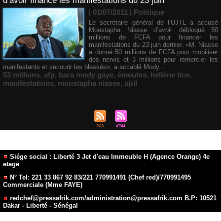
d’avoir financé les manifestations du 23 juin
| 01/07/2011
|
Politique
Le secrétaire général de l’UJTL a accusé
Moustapha Niasse d’avoir débloqué 50
millions de FCFA pour financer les
manifestations du 23 juin dernier. «M. Niasse
a donné 50 millions de FCFA pour mobiliser
des nervis et 3 millions pour remercier les
manifestants et secourir les blessés», a accablé Mody...
53 millions
,
afp
,
bara mody gaye
,
émeutes
,
hellène tine
,
manifestations
,
moustapha niasse
,
ujtil
Siége social : Liberté 3 Jet d'eau Immeuble H (Agence Orange) 4e
etage
N° Tel: 221 33 867 92 83/221 770991491 (Chef red)/770991495
Commerciale (Mme FAYE)
redchef@pressafrik.com/administration@pressafrik.com B.P: 10521
Dakar - Liberté - Sénégal