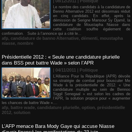
| 08/12/2011
|
Politique
Le nombre des candidats à la candidature de
Benno Alternative 2012 est désormais réduit
en cinq candidats. En effet, après la
démission de Serigne Mansour Sy Djamil, la
candidature de Moustapha Niasse dans
cette coalition souffre également de
confirmation. Suite à l’annonce qui a cité le...
afp
,
candidature de banno Alternative
,
démenti
,
moustapha
niasse
,
nombre
Présidentielle 2012 : « Seule une candidature plurielle
dans BSS peut battre Wade » selon l’APR
| 04/11/2011
|
Politique
L’Alliance Pour la République (APR) dévoile
sa stratégie de combat pour bousculer Me
Wade à la présidentielle de 2012. « Une
candidature multiple au sein de Bennoo
Siggil Senegaal » est selon les cadres de
l’APR, la solution propice pour « augmenter
les chances de battre Wade »....
afp
,
battre wade
,
candidature plurielle
,
option
,
présidentielle
2012
,
solution
L’AFP menace Bara Mody Gaye qui accuse Niasse