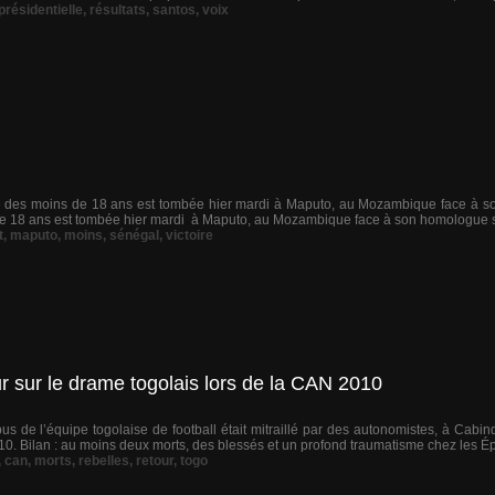
présidentielle
,
résultats
,
santos
,
voix
e des moins de 18 ans est tombée hier mardi à Maputo, au Mozambique face à so
e 18 ans est tombée hier mardi à Maputo, au Mozambique face à son homologue sén
t
,
maputo
,
moins
,
sénégal
,
victoire
r sur le drame togolais lors de la CAN 2010
bus de l’équipe togolaise de football était mitraillé par des autonomistes, à Cabin
. Bilan : au moins deux morts, des blessés et un profond traumatisme chez les Éper
,
can
,
morts
,
rebelles
,
retour
,
togo