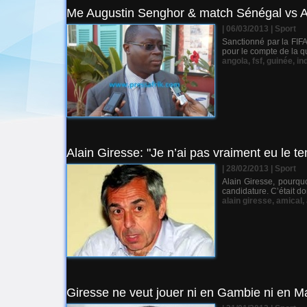
Me Augustin Senghor & match Sénégal vs An
| 06/03/2013
|
Sport
Sanctionné par la FIFA
pour le compte de la q
angola
,
fsf
,
guinée
,
in
Alain Giresse: "Je n’ai pas vraiment eu le t
| 28/02/2013
|
Sport
Alain Giresse, pourquo
candidature. C’était d
alain giresse
,
amical
,
Giresse ne veut jouer ni en Gambie ni en Ma