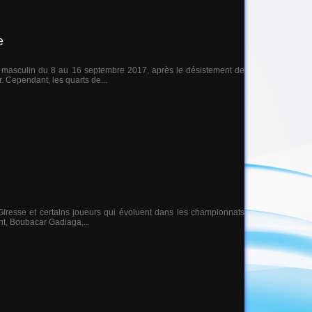
e
et masculin du 8 au 16 septembre 2017, après le désistement de
. Cependant, les quarts de...
 Giresse et certains joueurs qui évoluent dans les championnats
int, Boubacar Gadiaga,...