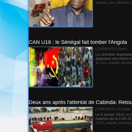
angola
,
dos
,
élection
,
CAN U18 : le Sénégal fait tomber l'Angola
| 22/08/2012
|
Sport
La sélection angolais
angolaise des moins d
18 ans
,
angola
,
baske
Deux ans après l'attentat de Cabinda: Retou
| 08/01/2012
|
Afrique
Le 8 janvier 2010, le 
matches de la CAN 2010
2010
,
angola
,
attentat