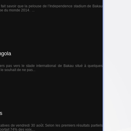
 fait savoir que la pelouse de l’Independence stadium de Bakau
upe du monde 2014. ...
ngola
iers pas vers le stade international de Bakau situé à quelques
le souhait de ne pas...
ls
tives de vendredi 30 août. Selon les premiers résultats partiels
ortait 74% des voix,...