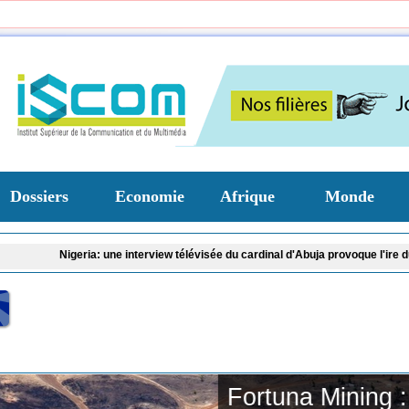
Dossiers
Economie
Afrique
Monde
: une interview télévisée du cardinal d'Abuja provoque l'ire du président Bola T
Fortuna Mining :