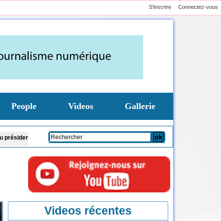
S'inscrire
Connectez-vous
People
Videos
Gallerie
inubu
Guinée: nouvelle coupure des réseaux sociaux, la sixième depuis 2023
Videos récentes