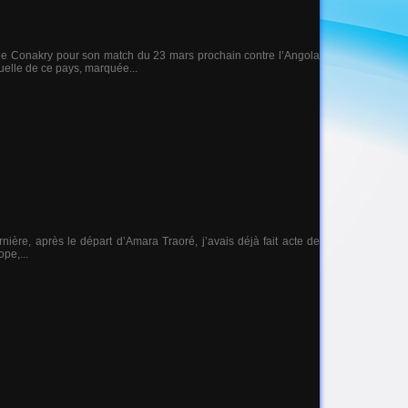
inée Conakry pour son match du 23 mars prochain contre l’Angola
uelle de ce pays, marquée...
nière, après le départ d’Amara Traoré, j’avais déjà fait acte de
pe,...