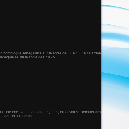
n homologue sénégalaise sur le score de 67 à 45. La sélection
égalaise sur le score de 67 à 45....
da, une enclave du territoire angolais, où devait se dérouler des
viers et au sein du...