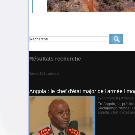
Résultats recherche
Tags (10) : angola
Angola : le chef d'état major de l'armée limo
| 24/04/2018
|
Afrique
​En Angola, le préside
Sachipengo Nunda. Il av
angola
,
chef d'etat m