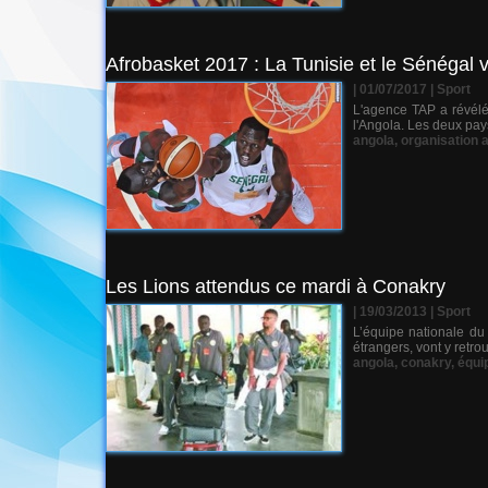
Afrobasket 2017 : La Tunisie et le Sénégal 
| 01/07/2017
|
Sport
L'agence TAP a révélé
l'Angola. Les deux pay
angola
,
organisation 
Les Lions attendus ce mardi à Conakry
| 19/03/2013
|
Sport
L’équipe nationale du 
étrangers, vont y retro
angola
,
conakry
,
équi