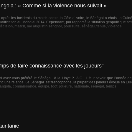
gola : « Comme si la violence nous suivait »
 après les incidents du match contre la Côte d’Ivoire, le Sénégal a choisi la Gu
ualification au Mondial 2014. Cependant, par rapport à la situation géopolitique act
décision
,
match
,
me augustin senghor
,
poursuite
,
sénégal
,
tenue
,
violence
emps de faire connaissance avec les joueurs"
i avez-vous préféré le Sénégal à la Libye ? A.G : Il faut savoir que l’année der
onc une relance. Le Sénégal est francophone, la plupart des joueurs évolue en Euro
angola
,
connaissance
,
équipe
,
foot
,
joueurs
,
nationale
,
sénégal
,
temps
uritanie