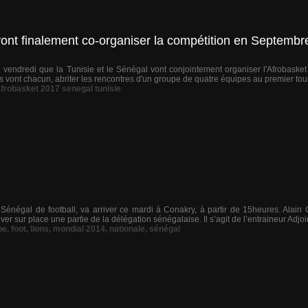
vont finalement co-organiser la compétition en Septembr
 vendredi que la Tunisie et le Sénégal vont conjointement organiser l'Afrobask
s vont chacun, abriter les rencontres d'un groupe de quatre équipes au premier tour
afrobasket 2017 senegal tunisie
Sénégal de football, va arriver ce mardi à Conakry, à partir de 15heures. Alain
uver sur place une partie de la délégation sénégalaise. Il s’agit de l’entraineur Adjo
pe
,
foot
,
lions
,
mondial 2014
,
nationale
,
sénégal