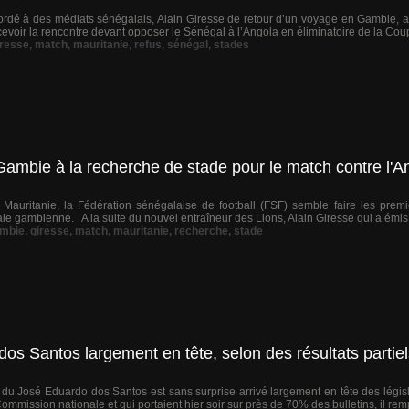
ordé à des médiats sénégalais, Alain Giresse de retour d’un voyage en Gambie, a
ecevoir la rencontre devant opposer le Sénégal à l’Angola en éliminatoire de la Co
iresse
,
match
,
mauritanie
,
refus
,
sénégal
,
stades
Gambie à la recherche de stade pour le match contre l'A
 Mauritanie, la Fédération sénégalaise de football (FSF) semble faire les prem
ale gambienne. A la suite du nouvel entraîneur des Lions, Alain Giresse qui a émis 
mbie
,
giresse
,
match
,
mauritanie
,
recherche
,
stade
dos Santos largement en tête, selon des résultats partie
u José Eduardo dos Santos est sans surprise arrivé largement en tête des législa
ommission nationale et qui portaient hier soir sur près de 70% des bulletins, il remp