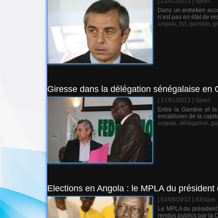
| 21/01/2013
|
Sport
Dans un entretien acc
n’est pas en état de r
angola
,
fsf
,
gambie
,
g
Giresse dans la délégation sénégalaise en 
| 17/01/2013
|
Sport
Entre la Gambie et la
encablures de la capit
angola
,
délégation
,
ga
Elections en Angola : le MPLA du président 
| 02/09/2012
|
Afrique
Le MPLA du président d
rendus publics par la C