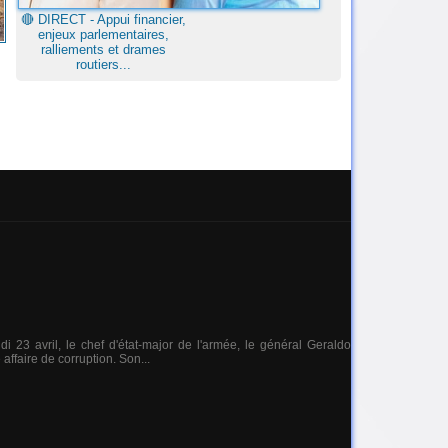
🔴​ DIRECT - Appui financier,
enjeux parlementaires,
ralliements et drames
routiers...
i 23 avril, le chef d'état-major de l'armée, le général Geraldo
affaire de corruption. Son...