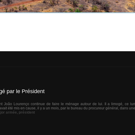
gé par le Président
nt João Lourenço continue de faire le ménage autour de lui. Il a limogé, ce lund
ait été mis en cause, il y a un mois, par le bureau du procureur général, dans une 
ajor armée
,
président