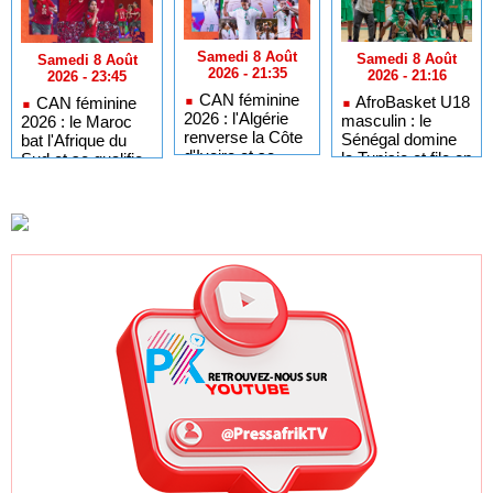
Samedi 8 Août
Samedi 8 Août
Samedi 8 Août
2026 - 21:35
2026 - 21:16
2026 - 23:45
CAN féminine
AfroBasket U18
CAN féminine
2026 : l'Algérie
masculin : le
2026 : le Maroc
renverse la Côte
Sénégal domine
bat l'Afrique du
d'Ivoire et se
la Tunisie et file en
Sud et se qualifie
qualifie pour les
quarts de finale
pour les demi-
demi-finales
finales