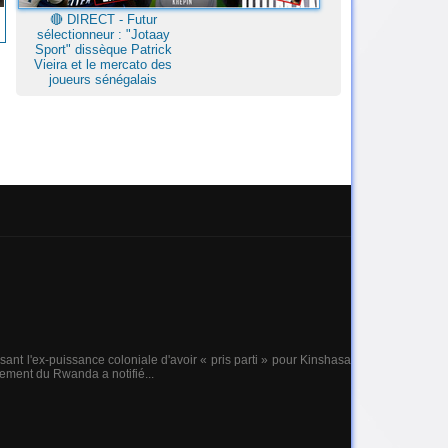
🔴​ DIRECT - Futur
sélectionneur : "Jotaay
Sport" dissèque Patrick
Vieira et le mercato des
joueurs sénégalais
nt l'ex-puissance coloniale d'avoir « pris parti » pour Kinshasa
ement du Rwanda a notifié...