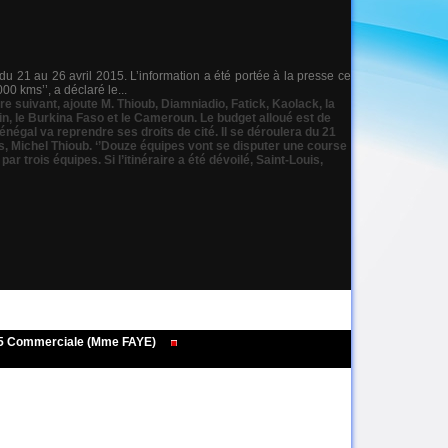
du 21 au 26 avril 2015. L’information a été portée à la presse ce
0 kms’’, a déclaré le...
ire suivant
,
ajoute M. Thioub
,
Diamniadio
,
Fatick
,
Kaolack
,
la
in
,
le Burkina Faso et le Cameroun. Le budget alloué est de
énégal va reprendre ses droits de cité. Il se déroulera du 21
s
,
Michel Thioub. ‘’Douze équipes vont se disputer une course
r trois équipes. Si l’itinéraire a été dévoilé
,
Saint-Louis
,
495 Commerciale (Mme FAYE)