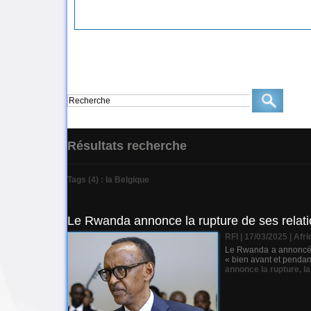
Résultats recherche
Tags (4) : la Belgique
Le Rwanda annonce la rupture de ses relati
RFI | 17/03/2025
|
Afri
Le Rwanda a annoncé ce
« bien avant et pendan
annonce la rupture
,
l