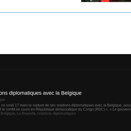
ons diplomatiques avec la Belgique
que
 lundi 17 mars la rupture de ses relations diplomatiques avec la Belgique, accusa
t le conflit en cours en République démocratique du Congo (RDC) ». « Le gouvern
a Belgique
,
Le Rwanda
,
relations diplomatiques