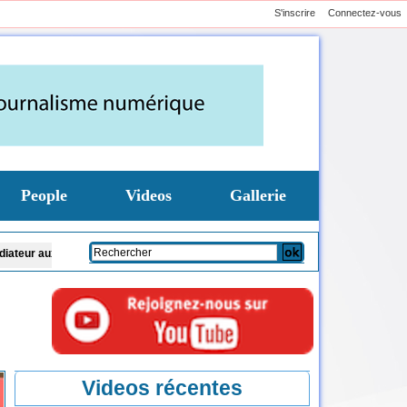
S'inscrire
Connectez-vous
People
Videos
Gallerie
orités de la Transition
Soudan: l’armée affiche des blindés à l’aide de l’Ara
Videos récentes