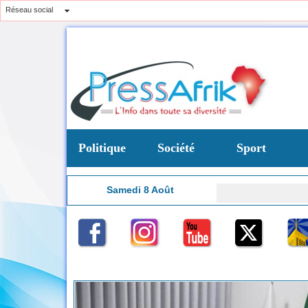
Réseau social
Politique
Société
Sport
Samedi 8 Août
10:13
uinée-