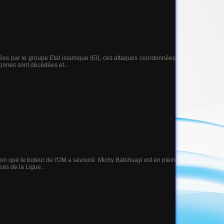
uées par le groupe Etat islamique (EI), ces attaques coordonnées
sonnes sont décédées et...
on que le buteur de l'OM a savouré. Michy Batshuayi est en plein
ces de la Ligue...