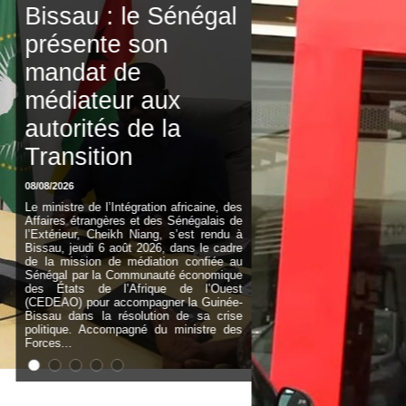
de Djibril Dièye,
animateur de
l’émission « Auto
Mag » sur la TFM
07/08/2026
Le monde des médias sénégalais est en
deuil. Djibril Dièye, animateur de
l’émission « Auto Mag » sur la TFM (Télé
Futurs Médias ), est décédé ce vendredi
6 août 2026, des suites d’une longue
maladie. L’annonce de sa disparition a
été faite par Bouba Ndour, directeur des
programmes de la TFM, au cours de
l’émission « Jakkaarloo ». Malade depuis
plusieurs années, Djibril Dièye traversait
une...