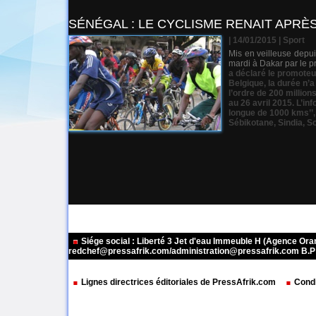
SÉNÉGAL : LE CYCLISME RENAIT APRÈ
| 14/01/2015
|
Sport
Mis en veilleuse depui
mardi à Dakar par le p
a déclaré le promoteur
Belgique
,
la durée n’a
l’ordre de 200 million
au 26 avril 2015. L’in
longue de 1000 kms’’
Sébikotane
,
Sindia
,
S
Siége social : Liberté 3 Jet d'eau Immeuble H (Agence Or
redchef@pressafrik.com/administration@pressafrik.com B.P: 
Lignes directrices éditoriales de PressAfrik.com
Condi