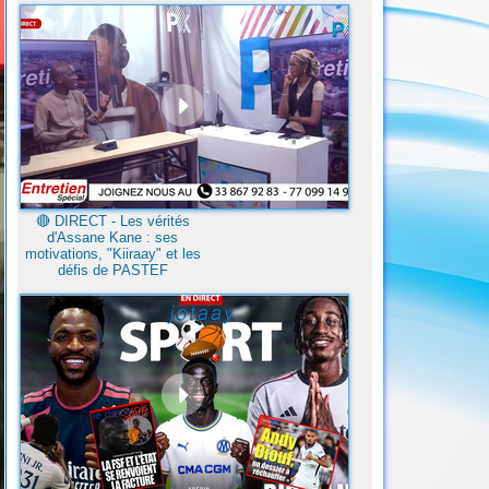
🔴​ DIRECT - Les vérités
d'Assane Kane : ses
motivations, "Kiiraay" et les
défis de PASTEF