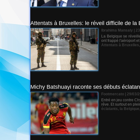
Attentats à Bruxelles: le réveil difficile de la
Ibrahima Mansaly
| 2
La Belgique se réveill
ont frappé l'aéroport e
Attentats à Bruxelles
Michy Batshuayi raconte ses débuts éclatan
Footmercato | 29/03/
Entré en jeu contre Ch
rêve. Et surtout en ple
éclatants
,
la Belgique