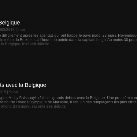
 Belgique
3/03/2016
|
Inter
e difficilement après les attentats qui ont frappé le pays mardi 22 mars. Revendiq
t le métro de Bruxelles, à l'heure de pointe dans la capitale belge. Au moins 30 per
,
la Belgique
,
le réveil difficile
ts avec la Belgique
2015
|
Sport
ypre, Michy Batshuayi a fait ses grands débuts avec la Belgique. Une première can
ine bourre ! Avec l’Olympique de Marseille, il est l’un des remplaçants les plus effica
,
Michy Batshuayi
,
raconte ses débuts