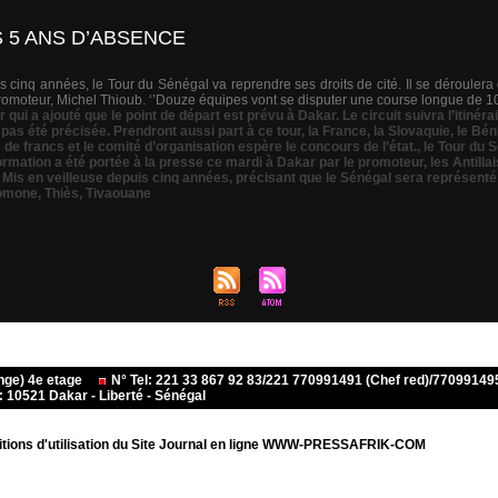
S 5 ANS D’ABSENCE
s cinq années, le Tour du Sénégal va reprendre ses droits de cité. Il se déroulera 
romoteur, Michel Thioub. ‘’Douze équipes vont se disputer une course longue de 100
 qui a ajouté que le point de départ est prévu à Dakar. Le circuit suivra l’itinéra
 pas été précisée. Prendront aussi part à ce tour
,
la France
,
la Slovaquie
,
le Bén
s de francs et le comité d’organisation espère le concours de l’état.
,
le Tour du S
formation a été portée à la presse ce mardi à Dakar par le promoteur
,
les Antillai
,
Mis en veilleuse depuis cinq années
,
précisant que le Sénégal sera représenté pa
omone
,
Thiès
,
Tivaouane
ange) 4e etage
N° Tel: 221 33 867 92 83/221 770991491 (Chef red)/770991
10521 Dakar - Liberté - Sénégal
tions d'utilisation du Site Journal en ligne WWW-PRESSAFRIK-COM