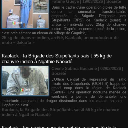
Fatime Gueye | 19/03/2026
|
Société
Dans le cadre d'une opération ciblée de lutte
contre la criminalité transfrontalière
organisée, la Brigade Régionale des
Stupéfiants (BRS) de Kaolack (ouest) a
arrêté un individu avec 25kg de chanvre
indien. D’après un communiqué de la police,
c'est précisément au niveau du village de Gagnick,...
25 kg de chanvre indien
,
arrêté
,
Kaolack
,
un conducteur de
moto « Jakarta »
Kaolack : la Brigade des Stupéfiants saisit 55 kg de
chanvre indien à Ngathie Naoudé
Cécile Sabina Bassene
| 02/02/2026
|
Société
L'Office Central de Répression du Trafic
Illicite des Stupéfiants (OCRTIS) frappe un
grand coup dans la région de Kaolack
(Centre). Une opération nocturne menée ce
week-end a permis de démanteler une
importante cargaison de drogue dissimulée dans les marais salants.
L'opération s'est...
Kaolack
,
la Brigade des Stupéfiants saisit 55 kg de chanvre
indien à Ngathie Naoudé
Kaolack : les producteurs doutent de la capacité de la