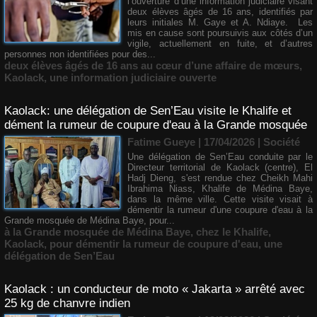
l’ouverture d’une information judiciaire visant
deux élèves âgés de 16 ans, identifiés par
leurs initiales M. Gaye et A. Ndiaye. Les
mis en cause sont poursuivis aux côtés d’un
vigile, actuellement en fuite, et d’autres
personnes non identifiées pour des...
deux élèves âgés de 16 ans au cœur d’une affaire de mœurs
,
Kaolack
,
une information judiciaire ouverte
Kaolack: une délégation de Sen’Eau visite le Khalife et
dément la rumeur de coupure d'eau à la Grande mosquée
Fatime Gueye | 17/04/2026
|
Société
Une délégation de Sen’Eau conduite par le
Directeur territorial de Kaolack (centre), El
Hadj Dieng, s'est rendue chez Cheikh Mahi
Ibrahima Niass, Khalife de Médina Baye,
dans la même ville. Cette visite visait à
démentir la rumeur d'une coupure d'eau à la
Grande mosquée de Médina Baye, pour...
à la Grande mosquée de Médina Baye
,
chez le Khalife
,
Kaolack
,
pour démentir la rumeur de coupure d'eau
,
une
délégation de Sen’Eau
Kaolack : un conducteur de moto « Jakarta » arrêté avec
25 kg de chanvre indien