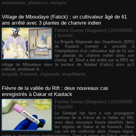
menuiserie
,
plusieurs
,
ravagés
Village de Mboudaye (Fatick) : un cultivateur âgé de 61
ans arrêté avec 3 plantes de chanvre indien
Fatime Gueye (Stagiaire) | 24/10/2025
|
Société
La Brigade Régionale des Stupéfiants (BRS)
de Kaolack (centre) a procédé à
l’interpellation d’un cultivateur âgé de 61 ans
qui plantait du chanvre indien dans son
champ. M. Diouf a été arrêté par la BRS au
village de Mboudaye dans le secteur de Ndiebel (Fatick) alors qu’il
cultivait, produisait et...
brigade
,
Kaolack
,
régionale
,
stupéfiants
Fièvre de la vallée du Rift : deux nouveaux cas
enregistrés à Dakar et Kaolack
Fatime Gueye (Stagiaire) | 22/10/2025
|
Société
Le Sénégal fait face à une propagation
continue de la Fièvre de la Vallée du Rift,
avec deux nouveaux foyers identifiés dans
les régions de Dakar et de Kaolack. Deux
cas ont été confirmés dans chaque région,
selon le dernier bilan épidémiologique. Dans la région de Dakar, après le