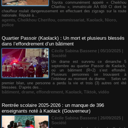
Toyota communément appelé « Cheikhou
Charifou », immatriculé AA 659 Cl dont le
chauffeur roulait dangereusement en effectuant des zigzags sur la route
nationale. Réputé à...
agents
,
Cheikhou Cherifou
,
commissariat
,
Kaolack
,
Nioro
,
police
Quartier Passoir (Kaolack) : Un mort et plusieurs blessés
dans l’effondrement d’un bâtiment
Cécile Sabina Bassene
| 05/10/2025
|
Société
Un drame est survenu ce dimanche 5
septembre au quartier Passoir de Kaolack,
où un bâtiment (R+2) s’est effondré.
Plusieurs personnes se trouvaient à
l’intérieur au moment du drame. Selon un
premier bilan, une personne a perdu la vie et trois (3) autres ont été
blessées. D’après des...
bâtiment
,
drame
,
effondrement
,
Kaolack
,
Tiktok
,
vidéo
Rentrée scolaire 2025-2026 : un manque de 396
enseignants noté à Kaolack (Gouverneur)
Cécile Sabina Bassene
| 26/09/2025
|
Société