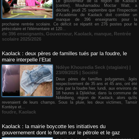
Le gouverneur de la région de Kaolack
(centre), Mouhamadou Moctar Watt, a
déclaré, jeudi 25 septembre que l'Inspection
d’Académie de Kaolack doit combler un
manque de 396 enseignants pour la
prochaine rentrée scolaire. Ce déficit se répartit en 276 postes pour le
préscolaire et l'élémentaire et 120...
de 396 enseignants
,
Gouverneur
,
Kaolack
,
manque
,
Rentrée
scolaire 2025/2026
Kaolack : deux pères de familles tués par la foudre, le
maire interpelle l’Etat
Ndèye Khouredia Seck (stagiaire) |
23/09/2025
|
Société
Deux pères de familles polygames, âgés
respectivement de 35 ans et 45 ans, ont été
tués par la foudre hier, lundi, aux environs de
18 heures à Djilekhar, dans la commune de
Ndiédieng, région de Kaolack, alors qu'ils
revenaient de leurs champs. Sous la pluie, les deux victimes, Tamsir
Kontèye et...
foudre
,
Kaolack
Kaolack : la mairie boycotte les initiatives du
gouvernement dont le forum sur le pétrole et le gaz