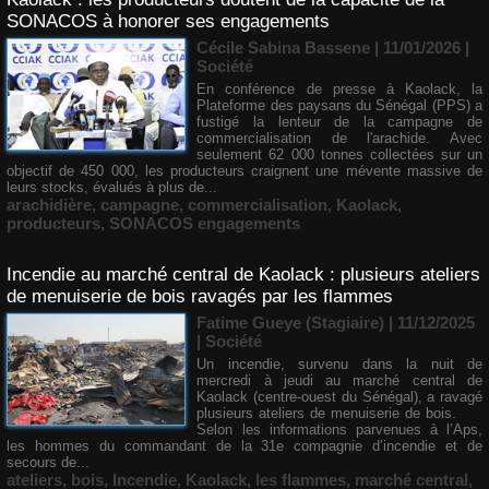
SONACOS à honorer ses engagements
Cécile Sabina Bassene
| 11/01/2026
|
Société
En conférence de presse à Kaolack, la
Plateforme des paysans du Sénégal (PPS) a
fustigé la lenteur de la campagne de
commercialisation de l'arachide. Avec
seulement 62 000 tonnes collectées sur un
objectif de 450 000, les producteurs craignent une mévente massive de
leurs stocks, évalués à plus de...
arachidière
,
campagne
,
commercialisation
,
Kaolack
,
producteurs
,
SONACOS engagements
Incendie au marché central de Kaolack : plusieurs ateliers
de menuiserie de bois ravagés par les flammes
Fatime Gueye (Stagiaire) | 11/12/2025
|
Société
Un incendie, survenu dans la nuit de
mercredi à jeudi au marché central de
Kaolack (centre-ouest du Sénégal), a ravagé
plusieurs ateliers de menuiserie de bois.
Selon les informations parvenues à l’Aps,
les hommes du commandant de la 31e compagnie d’incendie et de
secours de...
ateliers
,
bois
,
Incendie
,
Kaolack
,
les flammes
,
marché central
,