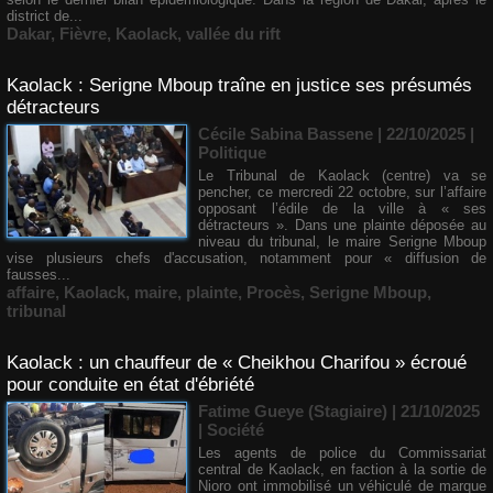
district de...
Dakar
,
Fièvre
,
Kaolack
,
vallée du rift
Kaolack : Serigne Mboup traîne en justice ses présumés
détracteurs
Cécile Sabina Bassene
| 22/10/2025
|
Politique
Le Tribunal de Kaolack (centre) va se
pencher, ce mercredi 22 octobre, sur l’affaire
opposant l’édile de la ville à « ses
détracteurs ». Dans une plainte déposée au
niveau du tribunal, le maire Serigne Mboup
vise plusieurs chefs d'accusation, notamment pour « diffusion de
fausses...
affaire
,
Kaolack
,
maire
,
plainte
,
Procès
,
Serigne Mboup
,
tribunal
Kaolack : un chauffeur de « Cheikhou Charifou » écroué
pour conduite en état d'ébriété
Fatime Gueye (Stagiaire) | 21/10/2025
|
Société
Les agents de police du Commissariat
central de Kaolack, en faction à la sortie de
Nioro ont immobilisé un véhiculé de marque