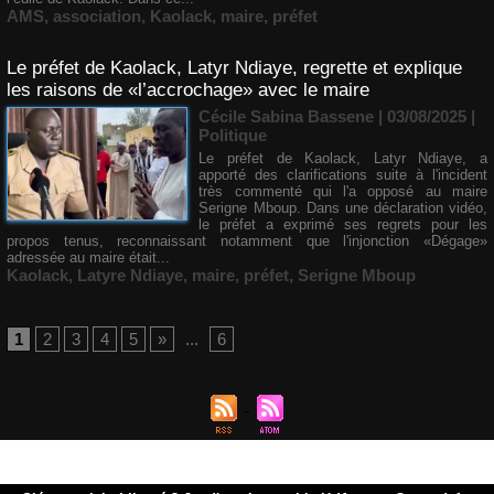
AMS
,
association
,
Kaolack
,
maire
,
préfet
Le préfet de Kaolack, Latyr Ndiaye, regrette et explique
les raisons de «l’accrochage» avec le maire
Cécile Sabina Bassene
| 03/08/2025
|
Politique
Le préfet de Kaolack, Latyr Ndiaye, a
apporté des clarifications suite à l'incident
très commenté qui l'a opposé au maire
Serigne Mboup. Dans une déclaration vidéo,
le préfet a exprimé ses regrets pour les
propos tenus, reconnaissant notamment que l'injonction «Dégage»
adressée au maire était...
Kaolack
,
Latyre Ndiaye
,
maire
,
préfet
,
Serigne Mboup
1
2
3
4
5
»
...
6