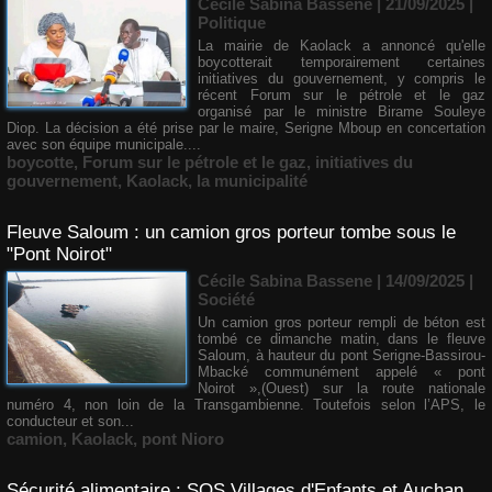
Cécile Sabina Bassene
| 21/09/2025
|
Politique
La mairie de Kaolack a annoncé qu'elle
boycotterait temporairement certaines
initiatives du gouvernement, y compris le
récent Forum sur le pétrole et le gaz
organisé par le ministre Birame Souleye
Diop. La décision a été prise par le maire, Serigne Mboup en concertation
avec son équipe municipale....
boycotte
,
Forum sur le pétrole et le gaz
,
initiatives du
gouvernement
,
Kaolack
,
la municipalité
Fleuve Saloum : un camion gros porteur tombe sous le
"Pont Noirot"
Cécile Sabina Bassene
| 14/09/2025
|
Société
Un camion gros porteur rempli de béton est
tombé ce dimanche matin, dans le fleuve
Saloum, à hauteur du pont Serigne-Bassirou-
Mbacké communément appelé « pont
Noirot »,(Ouest) sur la route nationale
numéro 4, non loin de la Transgambienne. Toutefois selon l’APS, le
conducteur et son...
camion
,
Kaolack
,
pont Nioro
Sécurité alimentaire : SOS Villages d'Enfants et Auchan