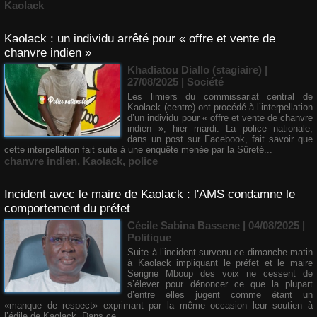
Kaolack
Kaolack : un individu arrêté pour « offre et vente de
chanvre indien »
Khadiatou Diallo (stagiaire) |
27/08/2025
|
Société
Les limiers du commissariat central de
Kaolack (centre) ont procédé à l’interpellation
d’un individu pour « offre et vente de chanvre
indien », hier mardi. La police nationale,
dans un post sur Facebook, fait savoir que
cette interpellation fait suite à une enquête menée par la Sûreté...
chanvre indien
,
Kaolack
,
police
Incident avec le maire de Kaolack : l'AMS condamne le
comportement du préfet
Cécile Sabina Bassene
| 04/08/2025
|
Politique
Suite à l’incident survenu ce dimanche matin
à Kaolack impliquant le préfet et le maire
Serigne Mboup des voix ne cessent de
s’élever pour dénoncer ce que la plupart
d’entre elles jugent comme étant un
«manque de respect» exprimant par la même occasion leur soutien à
l’édile de Kaolack. Dans ce...