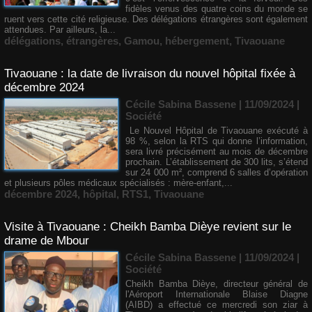
fidèles venus des quatre coins du monde se
ruent vers cette cité religieuse. Des délégations étrangères sont également
attendues. Par ailleurs, la...
délégations
,
étrangères
,
Gamou
,
hébergement
,
Tivaouane
Tivaouane : la date de livraison du nouvel hôpital fixée à
décembre 2024
Cécile Sabina Bassene
| 11/09/2024
|
Société
Le Nouvel Hôpital de Tivaouane exécuté à
98 %, selon la RTS qui donne l’information,
sera livré précisément au mois de décembre
prochain. L’établissement de 300 lits, s’étend
sur 24 000 m², comprend 6 salles d’opération
et plusieurs pôles médicaux spécialisés : mère-enfant,...
décembre 2024
,
hôpital
,
RTS1
,
Tivaouane
Visite à Tivaouane : Cheikh Bamba Dièye revient sur le
drame de Mbour
Cécile Sabina Bassene
| 11/09/2024
|
Société
Cheikh Bamba Dièye, directeur général de
l'Aéroport Internationale Blaise Diagne
(AIBD) a effectué ce mercredi son ziar à