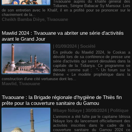
Tivaouane auprès du khalife général des
Tidianes, Sérigne Babacar Sy Mansour. Lors
de son entretien avec le Khalif, il en a profité pour se prononcer sur le
chavirement de la...
Cheikh Bamba Dièye
,
Tivaouane
Mawlid 2024 : Tivaouane va abriter une série d'activités
avant le Grand Jour
| 01/09/2024
|
Société
En prélude du Mawlid 2024, le Coskas a
dévoilé lors de sa conférence de presse une
série d'activités qui seront déroulées dans la
capitale de la Tidianya. Ce programme se
déroule comme suit : "- Un forum sur le
thème « Le modèle prophétique dans la
construction d'une cité vertueuse dont les...
Mawlid
,
Tivaouane
Tivaouane : ​la Brigade régionale d’hygiène de Thiès fin
prête pour la couverture sanitaire du Gamou
Mbaye Ndiaye | 30/08/2024
|
Politique
L’annonce a été faîte par le capitaine Idrissa
Ndiaye lors du lancement officiellement des
activités inscrites dans le cadre de la
couverture sanitaire du Gamou 2024 ce