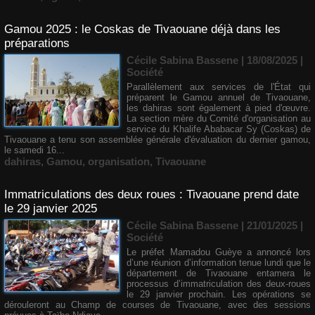
Gamou 2025 : le Coskas de Tivaouane déjà dans les
préparations
Cécile Sabina Bassene
| 18/08/2025
|
Société
Parallèlement aux services de l'État qui
préparent le Gamou annuel de Tivaouane,
les dahiras sont également à pied d'œuvre.
La section mère du Comité d'organisation au
service du Khalife Ababacar Sy (Coskas) de
Tivaouane a tenu son assemblée générale d'évaluation du dernier gamou,
le samedi 16...
dahiras
,
Gamou
,
organisation
,
Tivaouane
Immatriculations des deux roues : Tivaouane prend date
le 29 janvier 2025
Cécile Sabina Bassene
| 21/01/2025
|
Société
Le préfet Mamadou Guèye a annoncé lors
d’une réunion d’information tenue lundi que le
département de Tivaouane entamera le
processus d’immatriculation des deux-roues
le 29 janvier prochain. Les opérations se
dérouleront au Champ de courses de Tivaouane, avec des sessions