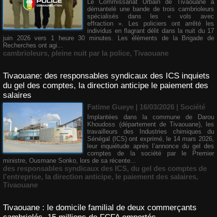
Le Commissariat Urbain de Tivaouane a
démantelé une bande de trois cambrioleurs
spécialisés dans les « vols avec
effraction ». Les policiers ont arrêté les
individus en flagrant délit dans la nuit du 17
juin 2026 vers 1 heure 30 minutes. Les éléments de la Brigade de
Recherches ont agi...
cambrioleurs
,
pleine nuit par la police
,
Tivaouane
Tivaouane: des responsables syndicaux des ICS inquiets
du gel des comptes, la direction anticipe le paiement des
salaires
Fatime Gueye | 16/03/2026
|
Société
Implantées dans la commune de Darou
Khoudoss (département de Tivaouane), les
travailleurs des Industries chimiques du
Sénégal (ICS) ont exprimé, le 14 mars 2026,
leur inquiétude après l’annonce du gel des
comptes de la société par le Premier
ministre, Ousmane Sonko, lors de sa récente...
des responsables syndicaux des ICS
,
du gel des comptes de
l’entreprise
,
la direction anticipe
,
le paiement des salaires
,
Tivaouane
Tivaouane : le domicile familial de deux commerçants