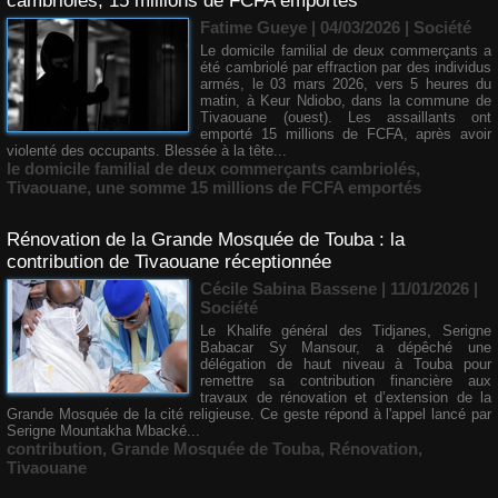
cambriolés, 15 millions de FCFA emportés
Fatime Gueye | 04/03/2026
|
Société
Le domicile familial de deux commerçants a
été cambriolé par effraction par des individus
armés, le 03 mars 2026, vers 5 heures du
matin, à Keur Ndiobo, dans la commune de
Tivaouane (ouest). Les assaillants ont
emporté 15 millions de FCFA, après avoir
violenté des occupants. Blessée à la tête...
le domicile familial de deux commerçants cambriolés
,
Tivaouane
,
une somme 15 millions de FCFA emportés
Rénovation de la Grande Mosquée de Touba : la
contribution de Tivaouane réceptionnée
Cécile Sabina Bassene
| 11/01/2026
|
Société
Le Khalife général des Tidjanes, Serigne
Babacar Sy Mansour, a dépêché une
délégation de haut niveau à Touba pour
remettre sa contribution financière aux
travaux de rénovation et d’extension de la
Grande Mosquée de la cité religieuse. Ce geste répond à l'appel lancé par
Serigne Mountakha Mbacké...
contribution
,
Grande Mosquée de Touba
,
Rénovation
,
Tivaouane