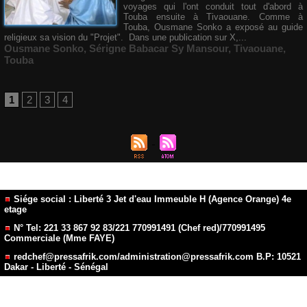
voyages qui l'ont conduit tout d'abord à
Touba ensuite à Tivaouane. Comme à
Touba, Ousmane Sonko a exposé au guide
religieux sa vision du "Projet". Dans une publication sur X,...
Ousmane Sonko
,
Sérigne Babacar Sy Mansour
,
Tivaouane
,
Touba
1
2
3
4
Siége social : Liberté 3 Jet d'eau Immeuble H (Agence Orange) 4e
etage
N° Tel: 221 33 867 92 83/221 770991491 (Chef red)/770991495
Commerciale (Mme FAYE)
redchef@pressafrik.com/administration@pressafrik.com B.P: 10521
Dakar - Liberté - Sénégal