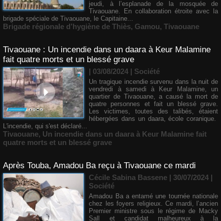
jeudi, à l’esplanade de la mosquée de
Tivaouane. En collaboration étroite avec la
brigade spéciale de Tivaouane, le Capitaine...
Brigade régionale d’hygiène de Thiès
,
Gamou
,
Tivaouane
Tivaouane : Un incendie dans un daara à Keur Malamine
fait quatre morts et un blessé grave
| 03/08/2024
|
Société
Un tragique incendie survenu dans la nuit de
vendredi à samedi à Keur Malamine, un
quartier de Tivaouane, a causé la mort de
quatre personnes et fait un blessé grave.
Les victimes, toutes des talibés, étaient
hébergées dans un daara, école coranique.
L'incendie, qui s'est déclaré...
Tivaouane
,
Un incendie dans un daara à Keur Malamine fait
quatre morts et un blessé grave
Après Touba, Amadou Ba reçu à Tivaouane ce mardi
Cécile Sabina Bassene
| 30/07/2024
|
Société
Amadou Ba a entamé une tournée nationale
chez les foyers religieux. Ce mardi, l’ancien
Premier ministre sous le régime de Macky
Sall et candidat malheureux à la