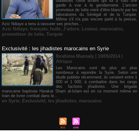
oubliettes cette affaire qui lui a valu une
garde à vue à la gendarmerie. L'ancien
promoteur de lutte vient d’être blanchi par les
laboratoires du Sénégal et de la Turquie.
Même s'il n'a pas encore parlé à la presse,
Aziz Ndiaye a tenu à rassurer ses proches...
Aziz Ndiaye
,
français
,
huile
,
J'adore
,
Lesieur
,
marocains
,
promotteur de lutte
,
Turquie
Exclusivité : les jihadistes marocains en Syrie
Ibrahima Mansaly
| 10/05/2014
|
Afrique
Les Marocains sont de plus en plus
nombreux à rejoindre la Syrie. Selon une
étude publiée récemment, ils seraient entre 1
000 et 1 500, à combattre dans les rangs
des factions jihadistes. Une brigade
marocaine baptisée Harakat Sham al-Islam est en ce moment même en
train de livrer combat dans le...
en Syrie
,
Exclusivité
,
les jihadistes
,
marocains