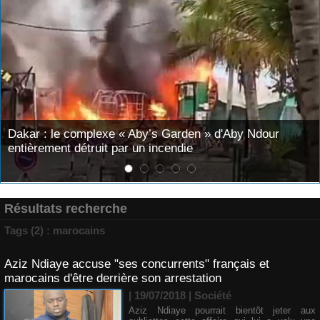
Aby Ndour
Mary Teuw Niane : «Le temps est le plus 
juges. Il finit toujours par démasquer l’im
Résultats recherche
Tags (2) : marocains
Aziz Ndiaye accuse "ses concurrents" français et
marocains d'être derrière son arrestation
| 19/07/2018
|
Société
Aziz Ndiaye pourrait bientôt jeter aux