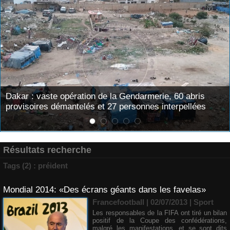
ndarmerie, 60 abris
Tivaouane : les recommandations
sonnes interpellées
Tidianes pour le Gamou 2026
Résultats recherche
Tags (2) : préident
Mondial 2014: «Des écrans géants dans les favelas»
Francefootball | 02/07/2013
|
Sport
Les responsables de la FIFA ont tiré un bilan
positif de la Coupe des confédérations,
malgré les manifestations, et se sont dits