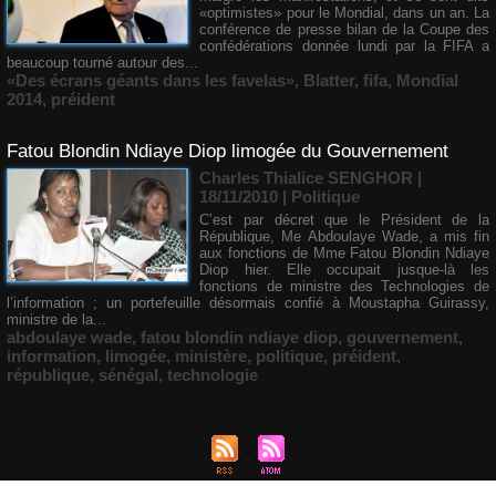
«optimistes» pour le Mondial, dans un an. La
conférence de presse bilan de la Coupe des
confédérations donnée lundi par la FIFA a
beaucoup tourné autour des...
«Des écrans géants dans les favelas»
,
Blatter
,
fifa
,
Mondial
2014
,
préident
Fatou Blondin Ndiaye Diop limogée du Gouvernement
Charles Thialice SENGHOR |
18/11/2010
|
Politique
C’est par décret que le Président de la
République, Me Abdoulaye Wade, a mis fin
aux fonctions de Mme Fatou Blondin Ndiaye
Diop hier. Elle occupait jusque-là les
fonctions de ministre des Technologies de
l’information ; un portefeuille désormais confié à Moustapha Guirassy,
ministre de la...
abdoulaye wade
,
fatou blondin ndiaye diop
,
gouvernement
,
information
,
limogée
,
ministère
,
politique
,
préident
,
république
,
sénégal
,
technologie