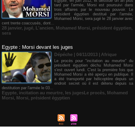
Egypte, en juin 2012, et destitué un an plus
tard par l'armée, Morsi est poursuivi dans
trois affaires par le nouveau pouvoir. Le
président égyptien destitué par l'armée,
Mohamed Morsi, sera jugé le 28 janvier avec
cent trente coaccusés, dont...
28 janvier
,
jugé
,
L'ancien
,
Mohamed Morsi
,
président égyptien
,
sera
Egypte : Morsi devant les juges
Dépéche | 04/11/2013
|
Afrique
Le procès pour "incitation au meurtre" du
président égyptien déchu Mohamed Morsi
s'est ouvert lundi. C'est la première fois que
Mohamed Morsi a été aperçu en publique. Il
a été transporté par hélicoptère depuis un
endroit secret où il est détenu depuis sa
destitution par l'armée le 03...
Egypte
,
incitation au meurtre
,
les jugesLe procès
,
Mohamed
Morsi
,
Morsi
,
président égyptien