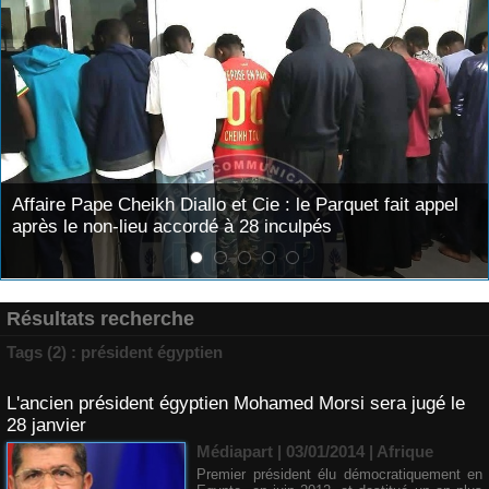
iallo et Cie : le Parquet fait appel
Nécrologie : Décès d
cordé à 28 inculpés
l’émission « Auto Ma
Résultats recherche
Tags (2) : président égyptien
L'ancien président égyptien Mohamed Morsi sera jugé le
28 janvier
Médiapart | 03/01/2014
|
Afrique
Premier président élu démocratiquement en