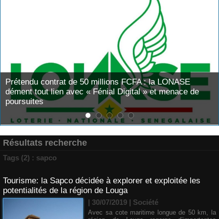
 FCFA : la LONASE
Assemblée nationale : une sessio
igital » et menace de
convoquée sur les exonérations f
de pêche
Résultats recherche
Tags (2) : sapco
Tourisme: la Sapco décidée à explorer et exploitée les
potentialités de la région de Louga
| 30/07/2019
|
Société
Avec sa cote maritime longue de 50 km, la