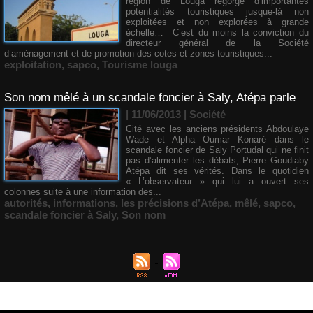
région de Louga regorge d’importantes
potentialités touristiques jusque-là non
exploitées et non explorées à grande
échelle… C’est du moins la conviction du
directeur général de la Société
d’aménagement et de promotion des cotes et zones touristiques...
exploitation
,
sapco
,
Tourisme louga
Son nom mêlé à un scandale foncier à Saly, Atépa parle
| 11/06/2013
|
Société
Cité avec les anciens présidents Abdoulaye
Wade et Alpha Oumar Konaré dans le
scandale foncier de Saly Portudal qui ne finit
pas d’alimenter les débats, Pierre Goudiaby
Atépa dit ses vérités. Dans le quotidien
« L’observateur » qui lui a ouvert ses
colonnes suite à une information des...
autorités
,
informations
,
les précisions d’Atépa
,
mêlé
,
sapco
,
scandale foncier à Saly
,
Son nom