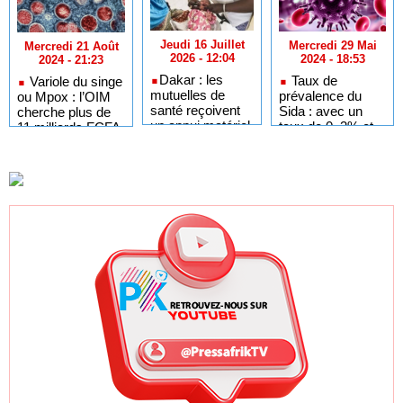
Jeudi 16 Juillet
Mercredi 29 Mai
Mercredi 21 Août
2026 - 12:04
2024 - 18:53
2024 - 21:23
​Dakar : les
Taux de
Variole du singe
mutuelles de
prévalence du
ou Mpox : l’OIM
santé reçoivent
Sida : avec un
cherche plus de
un appui matériel
taux de 0, 3% et
11 milliards FCFA
pour accélérer la
900 nouveaux
couverture
cas le Sénégal
maladie
cité en exemple
universelle