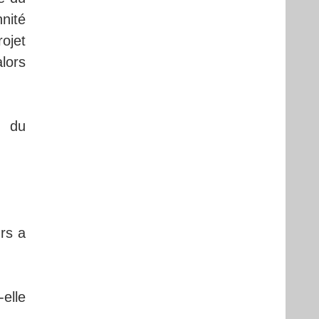
nité
ojet
alors
l du
rs a
elle