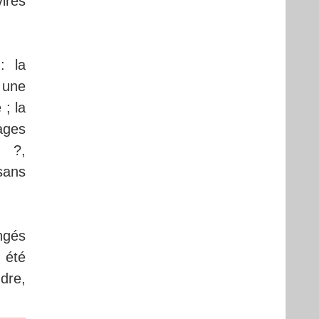
irés
: la
 une
 ; la
ages
s ?,
sans
ongés
 été
dre,