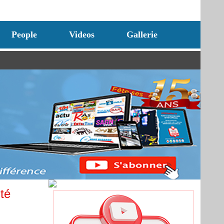
People
Videos
Gallerie
té