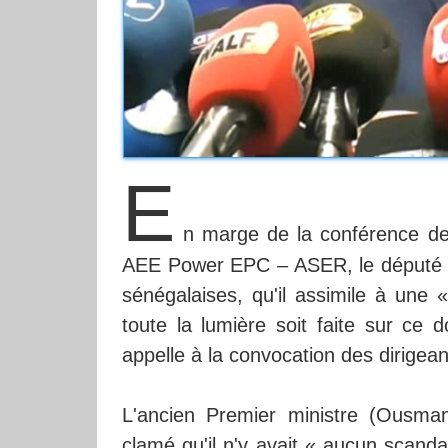
E
n marge de la conférence de 
AEE Power EPC – ASER, le député Thi
sénégalaises, qu'il assimile à une 
toute la lumière soit faite sur ce 
appelle à la convocation des dirigea
L'ancien Premier ministre (Ousman
clamé qu'il n'y avait « aucun scan