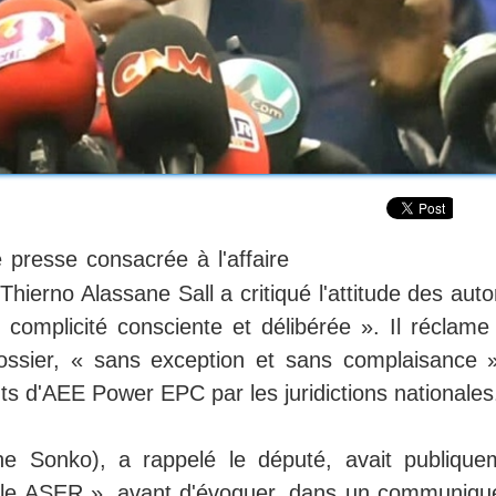
presse consacrée à l'affaire
erno Alassane Sall a critiqué l'attitude des autor
« complicité consciente et délibérée ». Il réclame
dossier, « sans exception et sans complaisance »
nts d'AEE Power EPC par les juridictions nationales
e Sonko), a rappelé le député, avait publique
dale ASER », avant d'évoquer, dans un communiqu