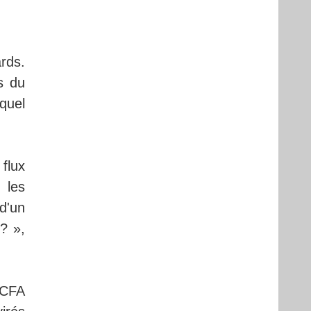
rds.
s du
quel
 flux
 les
d'un
? »,
 CFA