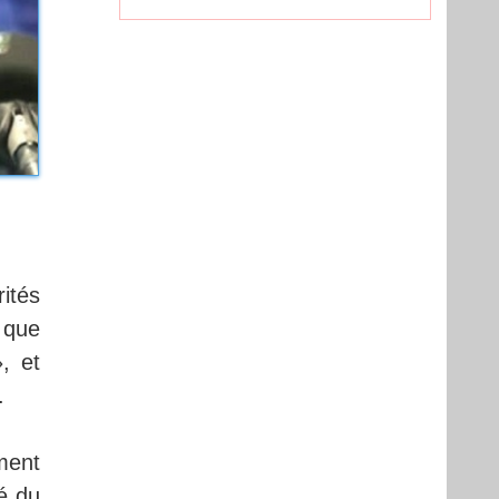
ités
 que
, et
.
ment
é du