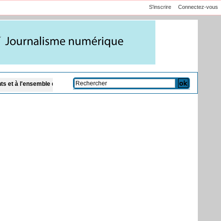
S'inscrire
Connectez-vous
s citoyens
Code de la famille et présence des cadis : Dar Al Istiqaamah plaid