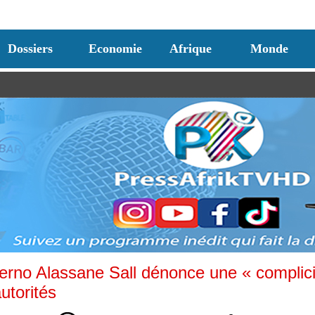
Dossiers
Economie
Afrique
Monde
rno Alassane Sall dénonce une « complici
utorités