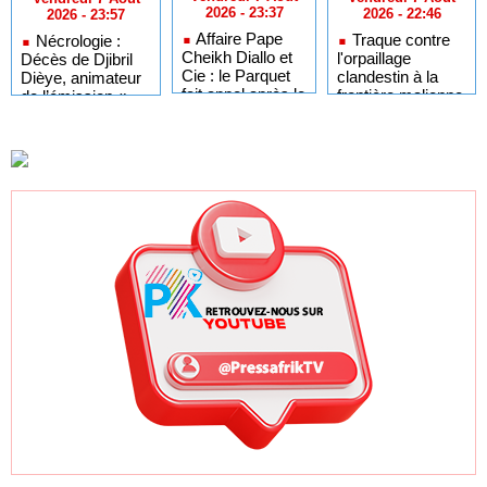
2026 - 23:37
2026 - 22:46
2026 - 23:57
Affaire Pape
Traque contre
Nécrologie :
Cheikh Diallo et
l'orpaillage
Décès de Djibril
Cie : le Parquet
clandestin à la
Dièye, animateur
fait appel après le
frontière malienne
de l’émission «
non-lieu accordé
: 97 personnes
Auto Mag » sur la
à 28 inculpés
interpellées à
TFM
Fadougou