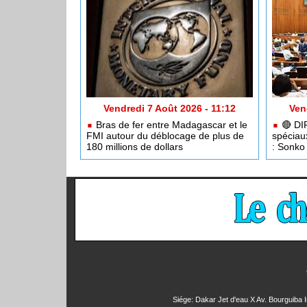
Vendredi 7 Août 2026 - 11:12
Ven
Bras de fer entre Madagascar et le
🔴​ DI
FMI autour du déblocage de plus de
spéciau
180 millions de dollars
: Sonko 
Siége: Dakar Jet d'eau X Av. Bourguiba