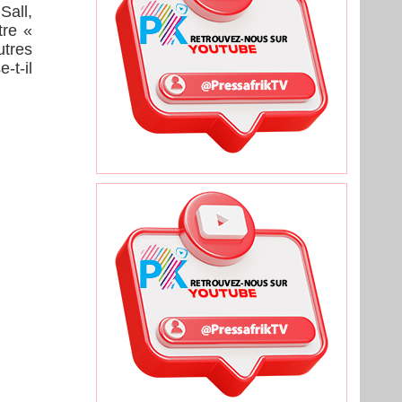
Sall,
tre «
utres
-t-il