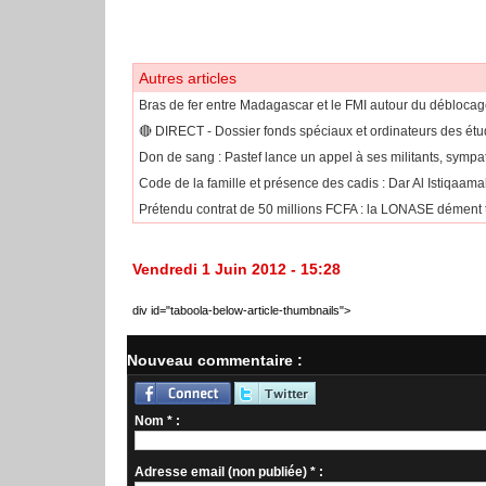
Autres articles
Bras de fer entre Madagascar et le FMI autour du déblocage
🔴​ DIRECT - Dossier fonds spéciaux et ordinateurs des étudi
Don de sang : Pastef lance un appel à ses militants, sympa
Code de la famille et présence des cadis : Dar Al Istiqaama
Prétendu contrat de 50 millions FCFA : la LONASE dément to
Vendredi 1 Juin 2012 - 15:28
div id="taboola-below-article-thumbnails">
Nouveau commentaire :
Nom * :
Adresse email (non publiée) * :