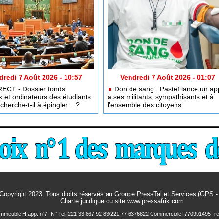
dredi 7 Août 2026 - 10:57
Vendredi 7 Août 2026 - 01:07
RECT - Dossier fonds
Don de sang : Pastef lance un ap
x et ordinateurs des étudiants
à ses militants, sympathisants et à
cherche-t-il à épingler ...?
l'ensemble des citoyens
Copyright 2023. Tous droits réservés au Groupe PressTal et Services (GPS 
Charte juridique
du site www.pressafrik.com
 Immeuble H app. n°7
N° Tel: 221 33 867 92 83/221 77 6376822 Commerciale: 770991495
r