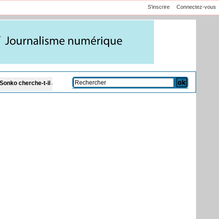
S'inscrire
Connectez-vous
à épingler ...?
Don de sang : Pastef lance un appel à ses militants, sympathi