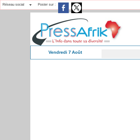
Réseau social
Poster sur :
Vendredi 7 Août
🔴​ D
9:15