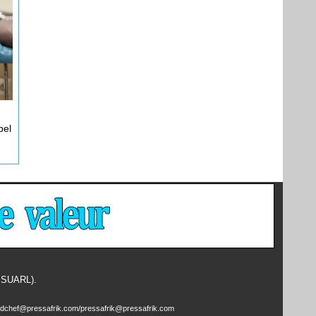
pel
- SUARL).
edchef@pressafrik.com/pressafrik@pressafrik.com