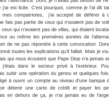
vant l’alternance. Donc je n’avais pas besoin de n
ai est licite. C’est pourquoi, comme je l’ai dit ta
s mes compatriotes, j’ai accepté de déférer à c
e fais pas partie de ceux qui n’avaient pas de voi
ceux qui n’avaient pas de villas, qui étaient locata
nance ou même les premières années de l’alterna
oin de ne pas répondre à cette convocation. Donc 
nné toutes les explications qu’il fallait. Mais je vo
ais qui nous écoutent que Pape Diop n’a jamais e
’étais dans le secteur privé à l’extérieur. Pou
ais subir une opération du genou et quelques fois,
bligé à ouvrir un compte au niveau d’une banque d
r détenir une carte de crédit et payer les pet
ais en dehors de ça, je n’ai jamais eu de l’arge