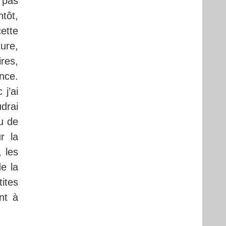
e pas
ntôt,
ette
ture,
ires,
nce.
j’ai
udrai
u de
r la
 les
e la
ites
nt à