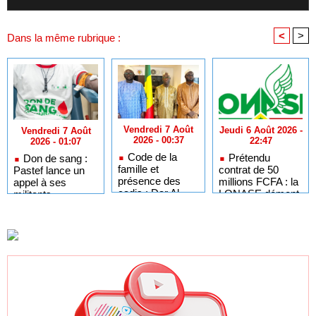
<
>
Dans la même rubrique :
Vendredi 7 Août
Jeudi 6 Août 2026 -
Vendredi 7 Août
2026 - 00:37
22:47
2026 - 01:07
Code de la
Prétendu
Don de sang :
famille et
contrat de 50
Pastef lance un
présence des
millions FCFA : la
appel à ses
cadis : Dar Al
LONASE dément
militants,
Istiqaamah plaide
tout lien avec «
sympathisants et
pour des
Fénial Digital » et
à l'ensemble des
réformes auprès
menace de
citoyens
du ministre de la
poursuites
Justice