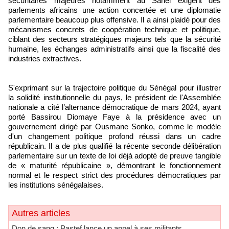
sécuritaires majeures notamment au Sahel exigent des
parlements africains une action concertée et une diplomatie
parlementaire beaucoup plus offensive. Il a ainsi plaidé pour des
mécanismes concrets de coopération technique et politique,
ciblant des secteurs stratégiques majeurs tels que la sécurité
humaine, les échanges administratifs ainsi que la fiscalité des
industries extractives.
S'exprimant sur la trajectoire politique du Sénégal pour illustrer
la solidité institutionnelle du pays, le président de l'Assemblée
nationale a cité l’alternance démocratique de mars 2024, ayant
porté Bassirou Diomaye Faye à la présidence avec un
gouvernement dirigé par Ousmane Sonko, comme le modèle
d'un changement politique profond réussi dans un cadre
républicain. Il a de plus qualifié la récente seconde délibération
parlementaire sur un texte de loi déjà adopté de preuve tangible
de « maturité républicaine », démontrant le fonctionnement
normal et le respect strict des procédures démocratiques par
les institutions sénégalaises.
Autres articles
Don de sang : Pastef lance un appel à ses militants,