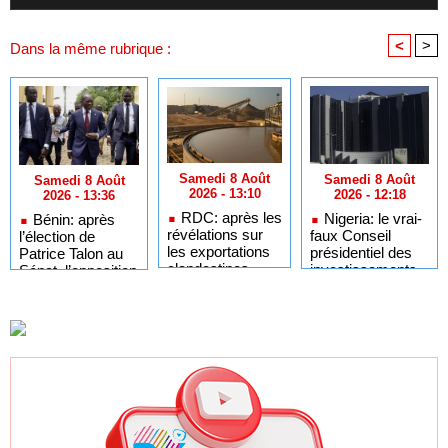
<
>
Dans la même rubrique :
Samedi 8 Août
Samedi 8 Août
Samedi 8 Août
2026 - 13:10
2026 - 12:18
2026 - 13:36
RDC: après les
Nigeria: le vrai-
Bénin: après
révélations sur
faux Conseil
l’élection de
les exportations
présidentiel des
Patrice Talon au
clandestines
investissements
Sénat, l’opposition
d’uranium,
étrangers a pu
appelle à la
Kinshasa
agir grâce à des
restauration du
annonce une
défaillances et
«pluralisme»
campagne de
collusions, selon
vérification
un rapport