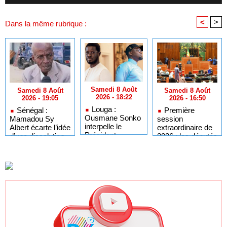
<
>
Dans la même rubrique :
Samedi 8 Août
Samedi 8 Août
Samedi 8 Août
2026 - 18:22
2026 - 16:50
2026 - 19:05
Louga :
Première
Sénégal :
Ousmane Sonko
session
Mamadou Sy
interpelle le
extraordinaire de
Albert écarte l’idée
Président
2026 : les députés
d’une dissolution
Diomaye sur
convoqués en
de l’Assemblée
l'organisation des
séance plénière
nationale
élections locales
ce lundi 10 août