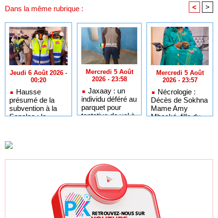
<
>
Dans la même rubrique :
Mercredi 5 Août
Mercredi 5 Août
Jeudi 6 Août 2026 -
2026 - 23:58
2026 - 23:57
00:20
Jaxaay : un
Nécrologie :
Hausse
individu déféré au
Décès de Sokhna
présumé de la
parquet pour
Mame Amy
subvention à la
tentative de vol à
Mbacké, fille du
Senelec : le
main armée dans
khalife général
collectif « Noo
un point
des mourides
Lank » prend acte
multiservice
mais exige un
élargissement des
tranches tarifaires