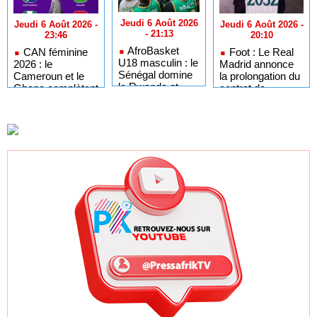
Jeudi 6 Août 2026
Jeudi 6 Août 2026 -
Jeudi 6 Août 2026 -
- 21:13
20:10
23:46
AfroBasket
Foot : Le Real
CAN féminine
U18 masculin : le
Madrid annonce
2026 : le
Sénégal domine
la prolongation du
Cameroun et le
le Rwanda et
contrat de
Ghana complètent
réussit son
Vinicius Jr
le tableau des
entrée en lice
jusqu'en 2032
quarts de finale