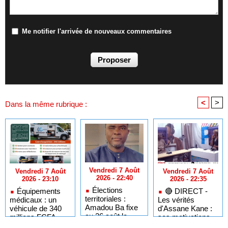
Me notifier l'arrivée de nouveaux commentaires
<
>
Dans la même rubrique :
Vendredi 7 Août
Vendredi 7 Août
Vendredi 7 Août
2026 - 22:40
2026 - 22:35
2026 - 23:10
Élections
🔴​ DIRECT -
Équipements
territoriales :
Les vérités
médicaux : un
Amadou Ba fixe
d'Assane Kane :
véhicule de 340
au 26 août le
ses motivations,
millions FCFA
dernier jour pour
"Kiiraay" et les
pour dépanner les