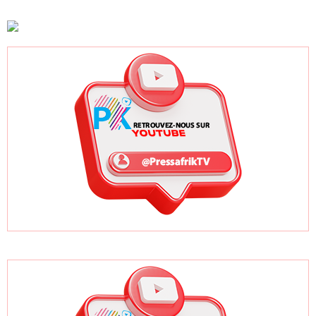
respecter le
défis de PASTEF
hôpitaux du
cadre légal
Sénégal