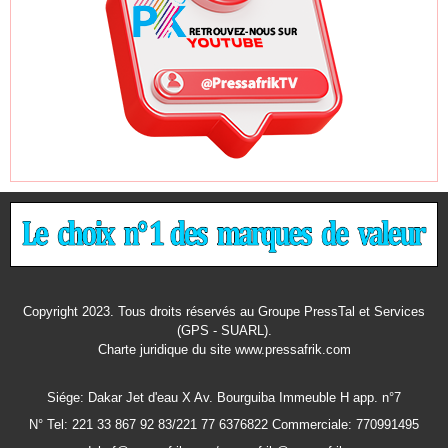
Copyright 2023. Tous droits réservés au Groupe PressTal et Services
(GPS - SUARL).
Charte juridique
du site www.pressafrik.com
Siége: Dakar Jet d'eau X Av. Bourguiba Immeuble H app. n°7
N° Tel: 221 33 867 92 83/221 77 6376822 Commerciale: 770991495