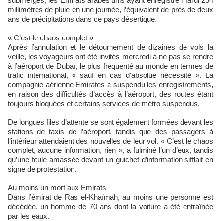
submergés, les Emirats arabes unis ayant enregistré mardi 254
millimètres de pluie en une journée, l’équivalent de près de deux
ans de précipitations dans ce pays désertique.
« C’est le chaos complet »
Après l’annulation et le détournement de dizaines de vols la
veille, les voyageurs ont été invités mercredi à ne pas se rendre
à l’aéroport de Dubaï, le plus fréquenté au monde en termes de
trafic international, « sauf en cas d’absolue nécessité ». La
compagnie aérienne Emirates a suspendu les enregistrements,
en raison des difficultés d’accès à l’aéroport, des routes étant
toujours bloquées et certains services de métro suspendus.
De longues files d’attente se sont également formées devant les
stations de taxis de l’aéroport, tandis que des passagers à
l’intérieur attendaient des nouvelles de leur vol. « C’est le chaos
complet, aucune information, rien », a fulminé l’un d’eux, tandis
qu’une foule amassée devant un guichet d’information sifflait en
signe de protestation.
Au moins un mort aux Emirats
Dans l’émirat de Ras el-Khaïmah, au moins une personne est
décédée, un homme de 70 ans dont la voiture a été entraînée
par les eaux.