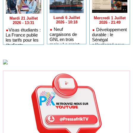
Lundi 6 Juillet
Mercredi 1 Juillet
Mardi 21 Juillet
2026 - 10:18
2026 - 21:49
2026 - 13:31
Neuf
Développement
​Visas étudiants :
cargaisons de
durable : le
La France publie
GNL en trois
Sénégal
les tarifs pour les
mois : Le projet
sélectionné pour
étudiants
GTA en pleine
l'Africa Day à
sénégalais et
accélération
New York grâce à
autres candidats
après un premier
ses bonnes
africains
trimestre record
pratiques sur les
ODD