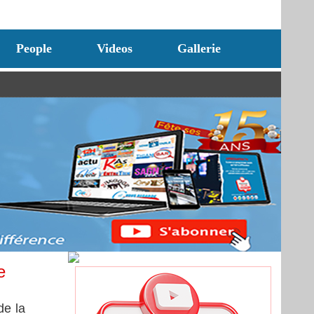
People
Videos
Gallerie
e
de la