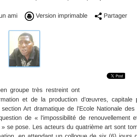
un ami
Version imprimable
Partager
en groupe très restreint ont
rmation et de la production d’œuvres, capitale 
a section Art dramatique de l’Ecole Nationale des 
uestion de « l’impossibilité de renouvellement e
re » se pose. Les acteurs du quatrième art sont to
ation, en attendant un colloque de six (6) jours q