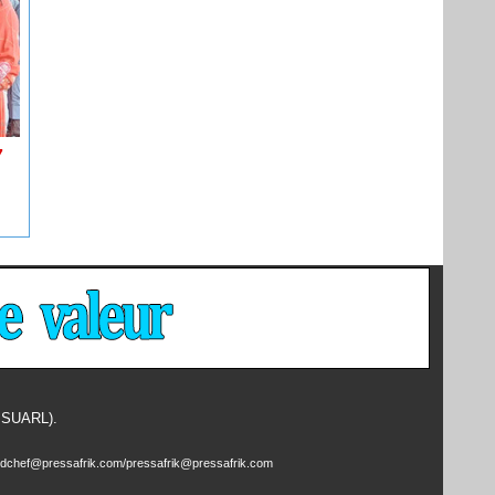
7
- SUARL).
edchef@pressafrik.com/pressafrik@pressafrik.com