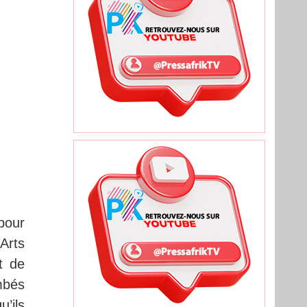
pour
Arts
t de
mbés
u’ils