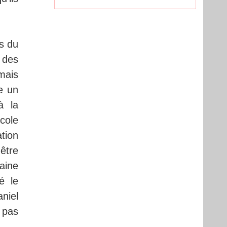
s du
 des
mais
e un
à la
cole
tion
être
taine
é le
niel
 pas