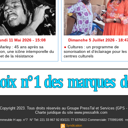
undi 11 Mai 2026 - 15:08
Dimanche 5 Juillet 2026 - 18:4
arley : 45 ans après sa
Cultures : un programme de
tion, une icône intemporelle du
sonorisation et d'éclairage pour les
et de la résistance
centres culturels
Copyright 2023. Tous droits réservés au Groupe PressTal et Services (GPS 
Charte juridique
du site www.pressafrik.com
 Immeuble H app. n°7
N° Tel: 221 33 867 92 83/221 77 6376822 Commerciale: 770991495
r
Syndication