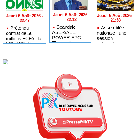
Jeudi 6 Août 2026
Jeudi 6 Août 2026 -
Jeudi 6 Août 2026 -
- 22:12
21:38
22:47
Scandale
Assemblée
Prétendu
ASER/AEE
nationale : une
contrat de 50
POWER EPC :
session
millions FCFA : la
Thierno Alassane
extraordinaire
LONASE dément
Sall accuse les
convoquée sur
tout lien avec «
députés de
les exonérations
Fénial Digital » et
Pastef de «
fiscales et les
menace de
duplicité »
licences de pêche
poursuites