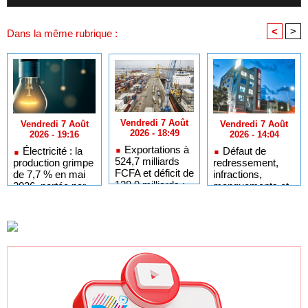
<
>
Dans la même rubrique :
Vendredi 7 Août
Vendredi 7 Août
Vendredi 7 Août
2026 - 18:49
2026 - 14:04
2026 - 19:16
Exportations à
Défaut de
Électricité : la
524,7 milliards
redressement,
production grimpe
FCFA et déficit de
infractions,
de 7,7 % en mai
128,9 milliards :
manquements et
2026, portée par
L’analyse chiffrée
faillite : les motifs
les achats tiers
des échanges du
de la radiation de
Sénégal en juin
LOCAFRIQUE de
2026
la liste des
établissements
financiers