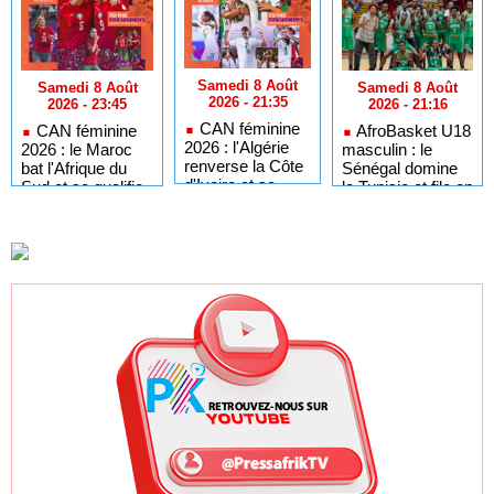
Samedi 8 Août
Samedi 8 Août
Samedi 8 Août
2026 - 21:35
2026 - 21:16
2026 - 23:45
CAN féminine
AfroBasket U18
CAN féminine
2026 : l'Algérie
masculin : le
2026 : le Maroc
renverse la Côte
Sénégal domine
bat l'Afrique du
d'Ivoire et se
la Tunisie et file en
Sud et se qualifie
qualifie pour les
quarts de finale
pour les demi-
demi-finales
finales