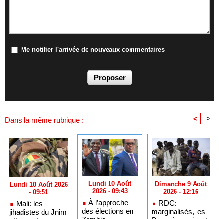
Me notifier l'arrivée de nouveaux commentaires
<
>
Dans la même rubrique :
Lundi 10 Août
Dimanche 9 Août
Lundi 10 Août 2026
2026 - 09:43
2026 - 12:16
- 09:51
À l’approche
RDC:
Mali: les
des élections en
marginalisés, les
jihadistes du Jnim