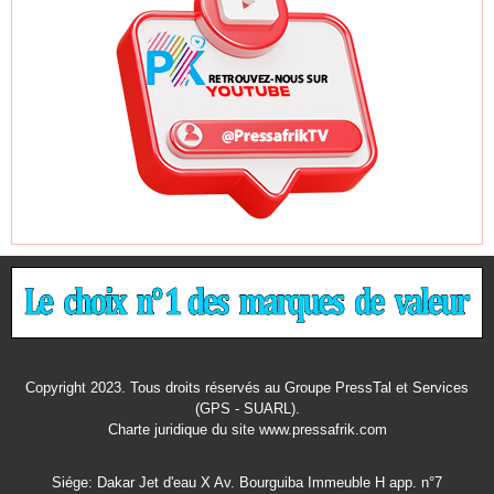
Copyright 2023. Tous droits réservés au Groupe PressTal et Services
(GPS - SUARL).
Charte juridique
du site www.pressafrik.com
Siége: Dakar Jet d'eau X Av. Bourguiba Immeuble H app. n°7