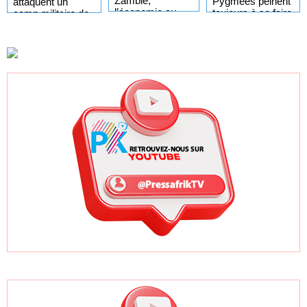
Zambie,
Pygmées peinent
attaquent un
l’économie au
toujours à se faire
camp militaire de
cœur de la
entendre dans la
l'armée dans le
campagne
société
centre du pays
électorale