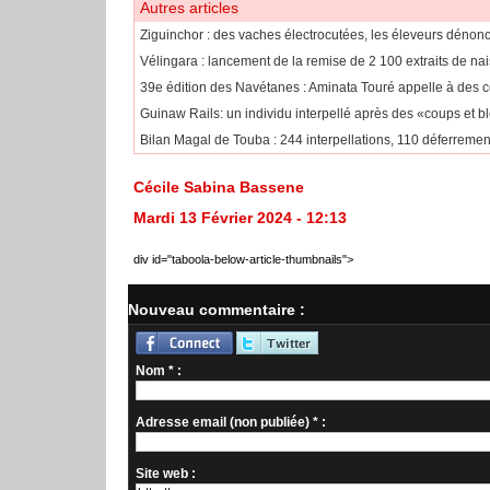
Autres articles
Ziguinchor : des vaches électrocutées, les éleveurs dénonc
Vélingara : lancement de la remise de 2 100 extraits de n
​39e édition des Navétanes : Aminata Touré appelle à des 
Guinaw Rails: un individu interpellé après des «coups et b
Bilan Magal de Touba : 244 interpellations, 110 déferremen
Cécile Sabina Bassene
Mardi 13 Février 2024 - 12:13
div id="taboola-below-article-thumbnails">
Nouveau commentaire :
Nom * :
Adresse email (non publiée) * :
Site web :