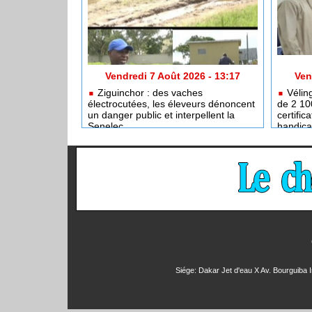
Vendredi 7 Août 2026 - 13:17
Ven
Ziguinchor : des vaches
Véling
électrocutées, les éleveurs dénoncent
de 2 10
un danger public et interpellent la
certifi
Senelec
handic
Siége: Dakar Jet d'eau X Av. Bourguiba