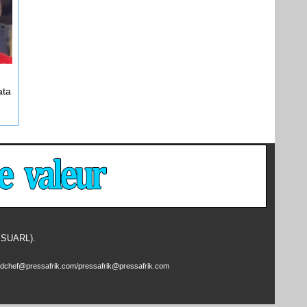
ata
- SUARL).
edchef@pressafrik.com/pressafrik@pressafrik.com