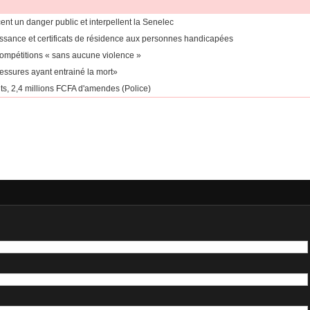
ent un danger public et interpellent la Senelec
aissance et certificats de résidence aux personnes handicapées
compétitions « sans aucune violence »
lessures ayant entrainé la mort»
ts, 2,4 millions FCFA d'amendes (Police)