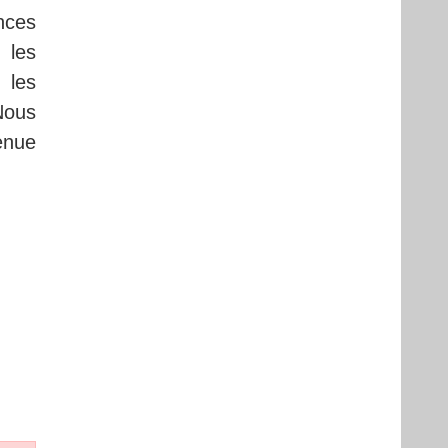
nces
 les
 les
Nous
enue