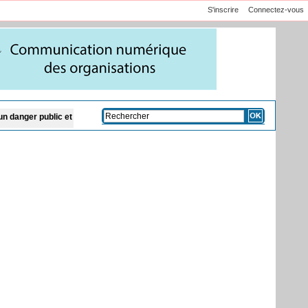
S'inscrire
Connectez-vous
interpellent la Senelec
Vélingara : lancement de la remise de 2 100 extraits 