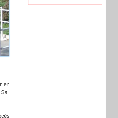
r en
Sall
écès