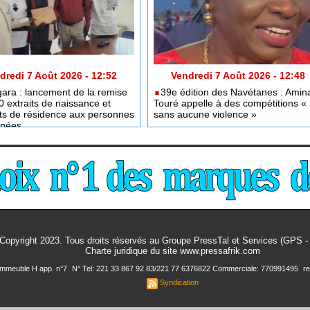
dredi 7 Août 2026 - 12:52
Vendredi 7 Août 2026 - 12:48
ara : lancement de la remise
​39e édition des Navétanes : Amin
0 extraits de naissance et
Touré appelle à des compétitions «
cats de résidence aux personnes
sans aucune violence »
apées
Copyright 2023. Tous droits réservés au Groupe PressTal et Services (GPS 
Charte juridique
du site www.pressafrik.com
 Immeuble H app. n°7
N° Tel: 221 33 867 92 83/221 77 6376822 Commerciale: 770991495
r
Syndication