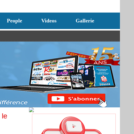
People
Videos
Gallerie
 le