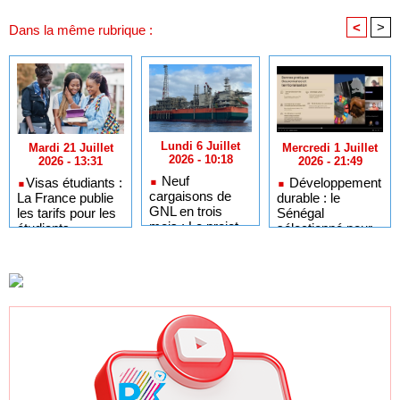
<
>
Dans la même rubrique :
Lundi 6 Juillet
Mercredi 1 Juillet
Mardi 21 Juillet
2026 - 10:18
2026 - 21:49
2026 - 13:31
Neuf
Développement
​Visas étudiants :
cargaisons de
durable : le
La France publie
GNL en trois
Sénégal
les tarifs pour les
mois : Le projet
sélectionné pour
étudiants
GTA en pleine
l'Africa Day à
sénégalais et
accélération
New York grâce à
autres candidats
après un premier
ses bonnes
africains
trimestre record
pratiques sur les
ODD