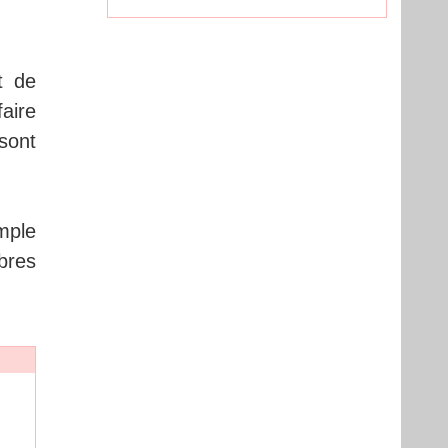
t de
faire
sont
mple
bres