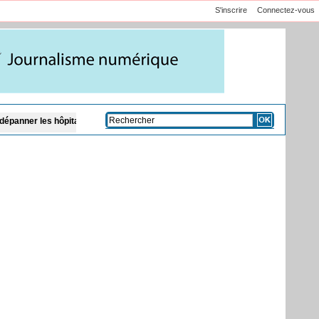
S'inscrire
Connectez-vous
ôpitaux du Sénégal
Traque contre l'orpaillage clandestin à la frontière malie