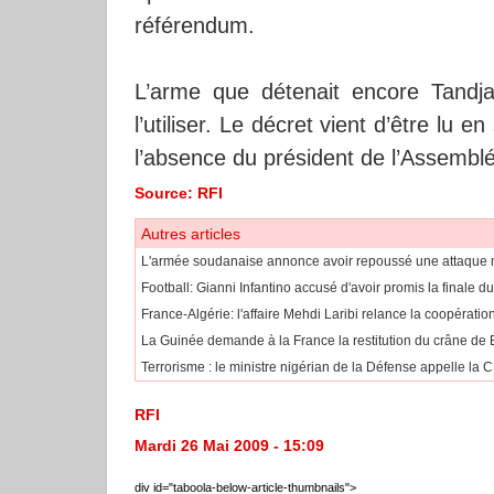
référendum.
L’arme que détenait encore Tandja,
l’utiliser. Le décret vient d’être lu
l’absence du président de l’Assem
Source: RFI
Autres articles
L'armée soudanaise annonce avoir repoussé une attaque m
Football: Gianni Infantino accusé d'avoir promis la finale
France-Algérie: l'affaire Mehdi Laribi relance la coopération
La Guinée demande à la France la restitution du crâne de B
Terrorisme : le ministre nigérian de la Défense appelle la 
RFI
Mardi 26 Mai 2009 - 15:09
div id="taboola-below-article-thumbnails">