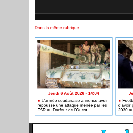
Dans la même rubrique :
Jeudi 6 Août 2026 - 14:04
Je
L'armée soudanaise annonce avoir
Footba
repoussé une attaque menée par les
d'avoir 
FSR au Darfour de l'Ouest
2030 a