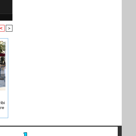
<
>
ibi
tre