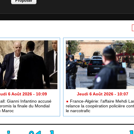
udi 6 Août 2026 - 10:09
Jeudi 6 Août 2026 - 10:07
ll: Gianni Infantino accusé
France-Algérie: l'affaire Mehdi Lar
promis la finale du Mondial
relance la coopération policière con
u Maroc
le narcotrafic