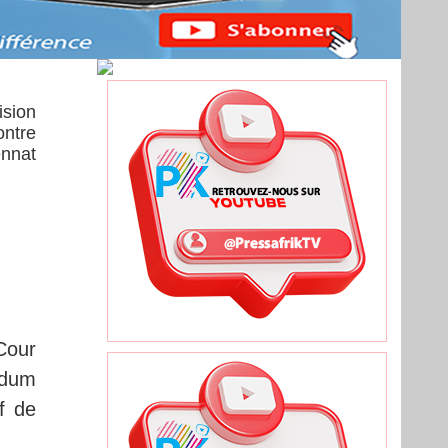
ision
ontre
ennat
Cour
endum
f de