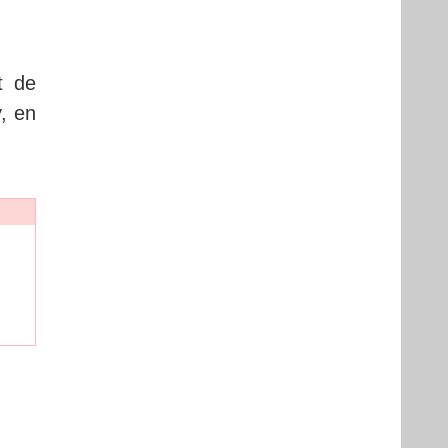
t de
y, en