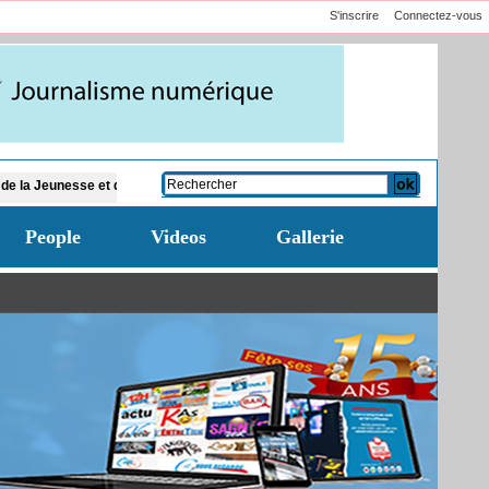
S'inscrire
Connectez-vous
se et des Sports invite les fédérations en fin de mandat à organiser leurs AG é
People
Videos
Gallerie