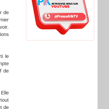
r de
emier
oir.
ions
i le
mpte
f de
Elle
tout
et de