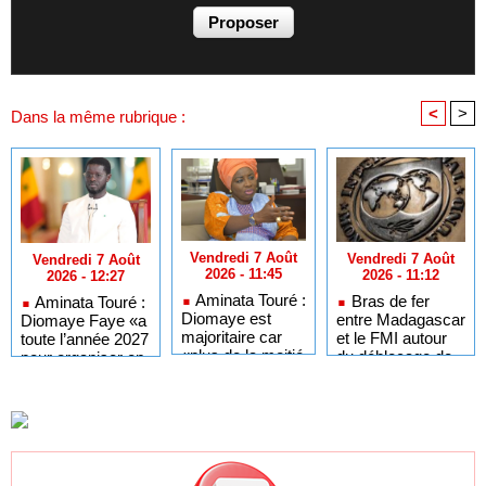
<
>
Dans la même rubrique :
Vendredi 7 Août
Vendredi 7 Août
Vendredi 7 Août
2026 - 11:45
2026 - 11:12
2026 - 12:27
Aminata Touré :
Bras de fer
Aminata Touré :
Diomaye est
entre Madagascar
Diomaye Faye «a
majoritaire car
et le FMI autour
toute l’année 2027
«plus de la moitié
du déblocage de
pour organiser en
des maires du
plus de 180
toute légalité» les
Sénégal
millions de dollars
élections locales
appartiennent» à
son parti