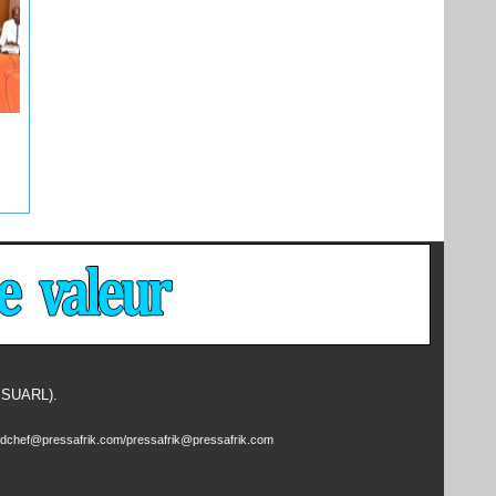
- SUARL).
edchef@pressafrik.com/pressafrik@pressafrik.com