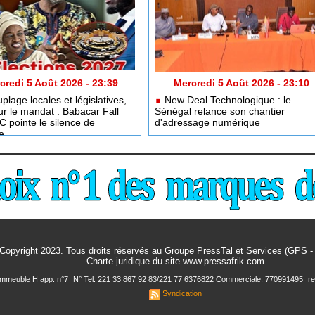
credi 5 Août 2026 - 23:39
Mercredi 5 Août 2026 - 23:10
lage locales et législatives,
New Deal Technologique : le
ur le mandat : Babacar Fall
Sénégal relance son chantier
pointe le silence de
d'adressage numérique
e
Copyright 2023. Tous droits réservés au Groupe PressTal et Services (GPS 
Charte juridique
du site www.pressafrik.com
 Immeuble H app. n°7
N° Tel: 221 33 867 92 83/221 77 6376822 Commerciale: 770991495
r
Syndication