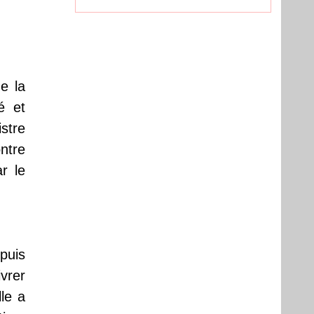
e la
é et
stre
ntre
r le
puis
vrer
lle a