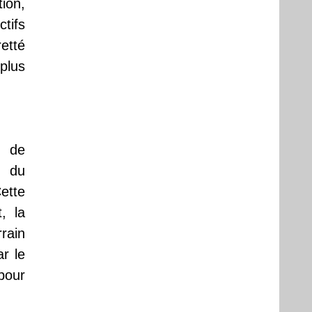
ion,
ctifs
retté
plus
s de
n du
ette
, la
rrain
r le
 pour