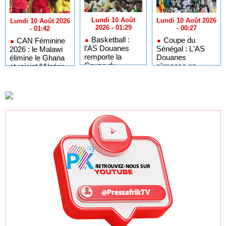
Lundi 10 Août
Lundi 10 Août 2026
Lundi 10 Août 2026
2026 - 01:29
- 00:27
- 01:42
Basketball :
Coupe du
CAN Féminine
l’AS Douanes
Sénégal : L'AS
2026 : le Malawi
remporte la
Douanes
élimine le Ghana
Coupe du
s'impose en
et rejoint l’Algérie
Sénégal
patron face à
en demies
l'ASC VD (76-58)