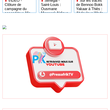
VIDÉO -
Sénégal -
Sur les traces
Clôture de
Saint-Louis :
de Bennoo Bokk
campagne du
Ousmane
Yakaar à Thiès :
second tour, Me
Masseck Ndiaye
Abdoulaye Wade
Wade mise sa «
dément les
joue Idy contre
dernière carte ».
accusations de
Macky
fraudes