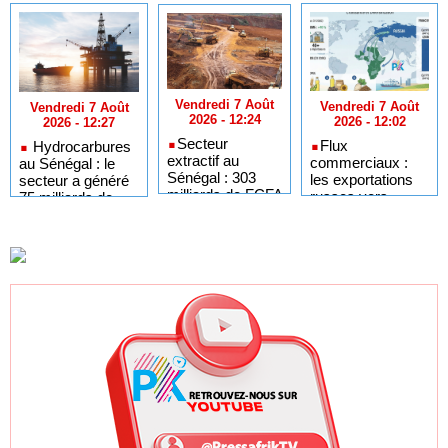
Vendredi 7 Août
Vendredi 7 Août
Vendredi 7 Août
2026 - 12:24
2026 - 12:02
2026 - 12:27
​Secteur
​Flux
Hydrocarbures
extractif au
commerciaux :
au Sénégal : le
Sénégal : 303
les exportations
secteur a généré
milliards de FCFA
russes vers
75 milliards de
de revenus
l'Afrique
FCFA de revenus
générés par au
s'envolent de 35
au premier
premier
% au premier
semestre 2025
semestre 2025
semestre 2026