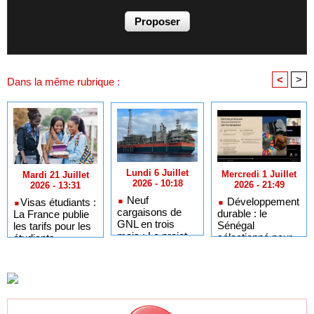
<
>
Dans la même rubrique :
Lundi 6 Juillet
Mercredi 1 Juillet
Mardi 21 Juillet
2026 - 10:18
2026 - 21:49
2026 - 13:31
Neuf
Développement
​Visas étudiants :
cargaisons de
durable : le
La France publie
GNL en trois
Sénégal
les tarifs pour les
mois : Le projet
sélectionné pour
étudiants
GTA en pleine
l'Africa Day à
sénégalais et
accélération
New York grâce à
autres candidats
après un premier
ses bonnes
africains
trimestre record
pratiques sur les
ODD