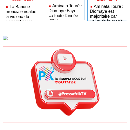
Aminata Touré :
Aminata Touré :
La Banque
Diomaye Faye
Diomaye est
mondiale «salue
«a toute l’année
majoritaire car
la vision» du
2027 pour
«plus de la moitié
Sénégal après
organiser en
des maires du
une audience au
toute légalité» les
Sénégal
ministère de
élections locales
appartiennent» à
l’Agriculture
son parti