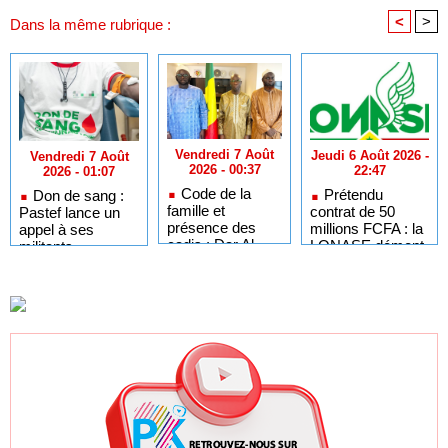
<
>
Dans la même rubrique :
Vendredi 7 Août
Jeudi 6 Août 2026 -
Vendredi 7 Août
2026 - 00:37
22:47
2026 - 01:07
Code de la
Prétendu
Don de sang :
famille et
contrat de 50
Pastef lance un
présence des
millions FCFA : la
appel à ses
cadis : Dar Al
LONASE dément
militants,
Istiqaamah plaide
tout lien avec «
sympathisants et
pour des
Fénial Digital » et
à l'ensemble des
réformes auprès
menace de
citoyens
du ministre de la
poursuites
Justice