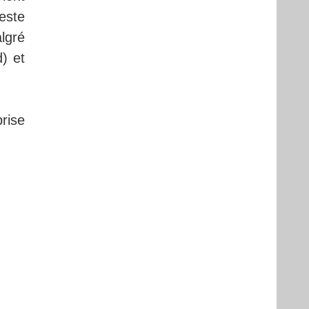
este
lgré
) et
rise