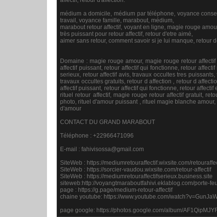
médium a domicile, médium par téléphone, voyance conseils
travail, voyance famille, marabout, médium,
marabout retour affectif, voyant en ligne, magie rouge amour 
très puissant pour retour affectif, retour d'etre aimé,
aimer sans retour, comment savoir si je lui manque, retour 
Domaine : magie rouge amour, magie rouge retour affectif gratui
affectif puissant, retour affectif qui fonctionne, retour affect
serieux, retour affectif avis, travaux occultes tres puissant
travaux occultes gratuits, retour d affection , retour d affecti
affectif puissant, retour affectif qui fonctionne, retour affectif e
rituel retour affectif, magie rouge retour affectif gratuit, reto
photo, rituel d'amour puissant , rituel magie blanche amour, m
d'amour
CONTACT DU GRAND MARABOUT
Téléphone : +22966471096
E-mail : fahivisossa@gmail.com
SiteWeb : https://mediumretouraffectif.wixsite.com/retouraffec
SiteWeb : https://sorcier-vaudou.wixsite.com/retour-affectif
SiteWeb : https://mediumretouraffectifserieux.business.site
siteweb:http://voyangtmaraboutfahivi.eklablog.com/porte-f
page : https://g.page/medium-retour-affectif
chaine youtube: https://www.youtube.com/watch?v=Gu
page google: https://photos.google.com/album/AF1Qi