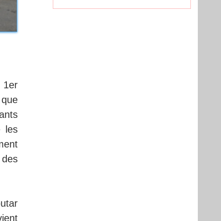
 1er
 que
ants
 les
ment
 des
outar
vient