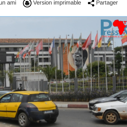
un ami
Version imprimable
Partager