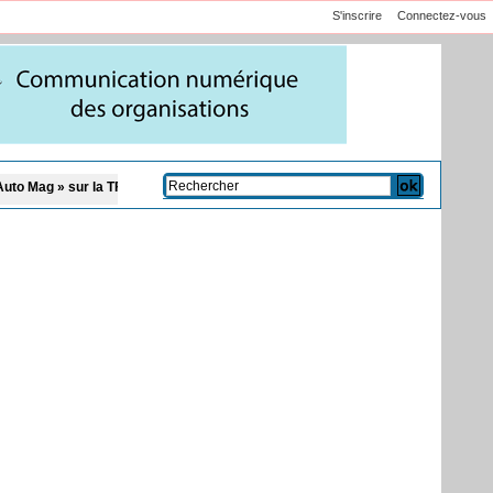
S'inscrire
Connectez-vous
M
Affaire Pape Cheikh Diallo et Cie : le Parquet fait appel après le non-lieu a