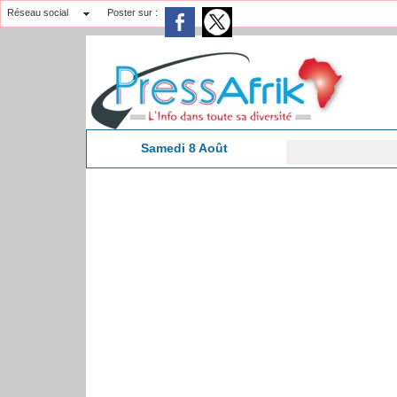
Réseau social
Poster sur :
Samedi 8 Août
Nécro
3:59