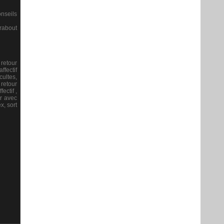
nseils
arabout
 retour
ffectif
cultes,
 retour
fectif ,
ur avec
x, sort