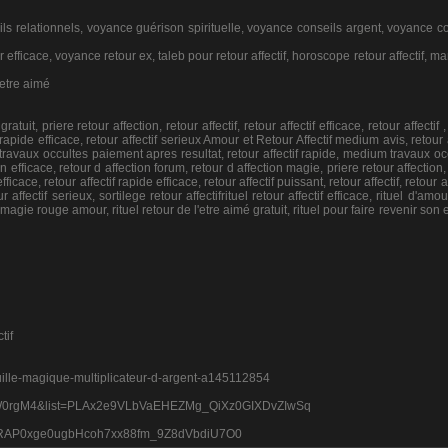
 relationnels, voyance guérison spirituelle, voyance conseils argent, voyance co
efficace, voyance retour ex, taleb pour retour affectif, horoscope retour affectif, m
detre aimé
t, priere retour affection, retour affectif, retour affectif efficace, retour affectif ,
if rapide efficace, retour affectif serieux Amour et Retour Affectif medium avis, retour a
s, travaux occultes paiement apres resultat, retour affectif rapide, medium travaux oc
on efficace, retour d affection forum, retour d affection magie, priere retour affection,
fficace, retour affectif rapide efficace, retour affectif puissant, retour affectif, retour af
ur affectif serieux, sortilege retour affectifrituel retour affectif efficace, rituel d'amo
agie rouge amour, rituel retour de l'etre aimé gratuit, rituel pour faire revenir son e
tif
euille-magique-multiplicateur-d-argent-a145112854
nJaW0rgM4&list=PLAx2e9VLbVaEHEZMg_QiXz0GIXDvZIwSq
pMJYRAP0xge0ugbHcoh7xx88fm_9Z8dVbdiU7O0