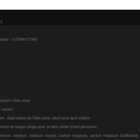
01
hatsapp : +22964472900
revenir l'être aimé
x copain
ant , rituel retour de l’être aimé, rituel pour qu'il m'aime
ex, rituel de magie rouge pour se faire aimer d'une personne.
mmerce, emploie, médium voyant, parfum magique, parfum magique d’attirance, 