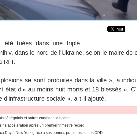
 été tuées dans une triple
hiv, dans le nord de l'Ukraine, selon le maire de 
a RFI.
losions se sont produites dans la ville », a indiq
ant état d'« au moins huit morts et 18 blessés ». C'
'infrastructure sociale », a-t-il ajouté.
ants sénégalais et autres candidats africains
eine accélération après un premier trimestre record
rica Day à New York grâce à ses bonnes pratiques sur les ODD