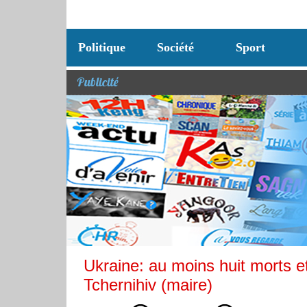
Politique
Société
Sport
Publicité
Ukraine: au moins huit morts e
Tchernihiv (maire)