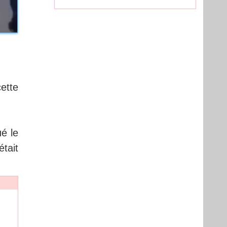
cette
ué le
était