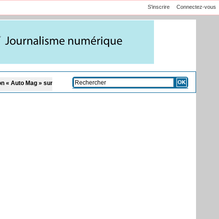
S'inscrire
Connectez-vous
 sur la TFM
Affaire Pape Cheikh Diallo et Cie : le Parquet fait appel après le n