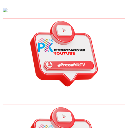
députés de
les exonérations
Fénial Digital » et
Pastef de «
fiscales et les
menace de
duplicité »
licences de pêche
poursuites