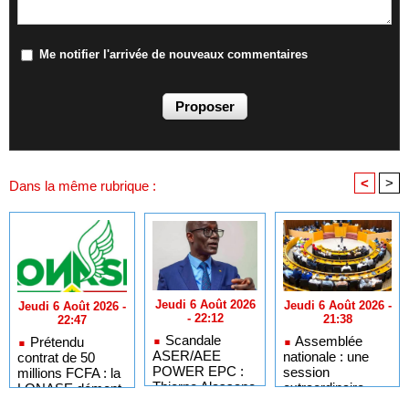
Me notifier l'arrivée de nouveaux commentaires
<
>
Dans la même rubrique :
Jeudi 6 Août 2026
Jeudi 6 Août 2026 -
Jeudi 6 Août 2026 -
- 22:12
21:38
22:47
Scandale
Assemblée
Prétendu
ASER/AEE
nationale : une
contrat de 50
POWER EPC :
session
millions FCFA : la
Thierno Alassane
extraordinaire
LONASE dément
Sall accuse les
convoquée sur
tout lien avec «