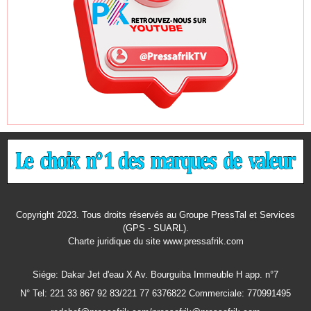
Copyright 2023. Tous droits réservés au Groupe PressTal et Services
(GPS - SUARL).
Charte juridique
du site www.pressafrik.com
Siége: Dakar Jet d'eau X Av. Bourguiba Immeuble H app. n°7
N° Tel: 221 33 867 92 83/221 77 6376822 Commerciale: 770991495