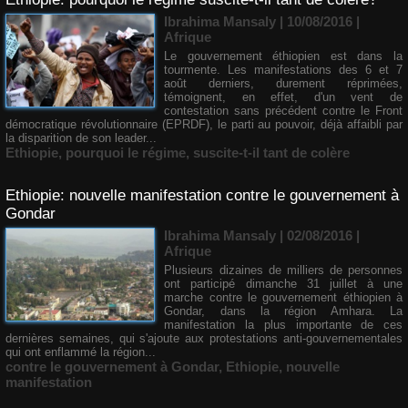
Ibrahima Mansaly
| 10/08/2016
|
Afrique
Le gouvernement éthiopien est dans la
tourmente. Les manifestations des 6 et 7
août derniers, durement réprimées,
témoignent, en effet, d'un vent de
contestation sans précédent contre le Front
démocratique révolutionnaire (EPRDF), le parti au pouvoir, déjà affaibli par
la disparition de son leader...
Ethiopie
,
pourquoi le régime
,
suscite-t-il tant de colère
Ethiopie: nouvelle manifestation contre le gouvernement à
Gondar
Ibrahima Mansaly
| 02/08/2016
|
Afrique
Plusieurs dizaines de milliers de personnes
ont participé dimanche 31 juillet à une
marche contre le gouvernement éthiopien à
Gondar, dans la région Amhara. La
manifestation la plus importante de ces
dernières semaines, qui s'ajoute aux protestations anti-gouvernementales
qui ont enflammé la région...
contre le gouvernement à Gondar
,
Ethiopie
,
nouvelle
manifestation