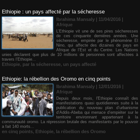
Ethiopie : un pays affecté par la sécheresse
Ibrahima Mansaly
| 11/04/2016
|
Afrique
L’Ethiopie vit une de ses pires sécheresses
de ces cinquante dernières années. Une
sécheresse, empirée par le phénomène El
Nino, qui affecte des dizaines de pays en
Afrique de l’Est et du Centre. Les Nations
unies déclarent que plus de 10 millions de personnes sont affectées à
travers l’Ethiopie...
Ethiopie
,
par la sécheresse
,
un pays affecté
Ethiopie: la rébellion des Oromo en cinq points
Ibrahima Mansaly
| 12/01/2016
|
Afrique
Depuis deux mois, l'Ethiopie connaît des
manifestations quasi quotidiennes suite à la
publication du nouveau plan d’urbanisme
d’Addis-Abeba qui menace d’empiéter sur le
territoire environnant appartenant à la
communauté oromo. La répression brutale des manifestants par le pouvoir
a fait 140 morts...
en cinq points
,
Ethiopie
,
la rébellion des Oromo