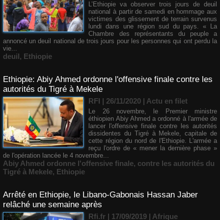
L’Ethiopie va observer trois jours de deuil
national à partir de samedi en hommage aux
victimes des glissement de terrain survenus
lundi dans une région sud du pays. « La
Chambre des représentants du peuple a
annoncé un deuil national de trois jours pour les personnes qui ont perdu la
vie...
deuil
,
Ethiopie
Ethiopie: Abiy Ahmed ordonne l'offensive finale contre les
autorités du Tigré à Mekele
RFI | 26/11/2020
|
Actu en filet
Le 26 novembre, le Premier ministre
éthiopien Abiy Ahmed a ordonné à l'armée de
lancer l'offensive finale contre les autorités
dissidentes du Tigré à Mekele, capitale de
cette région du nord de l'Ethiopie. L'armée a
reçu l'ordre de « mener la dernière phase »
de l'opération lancée le 4 novembre...
Abiy Ahmed ordonne l'offensive finale
,
contre les autorités du
Tigré à Mekele
,
Ethiopie
Arrêté en Ethiopie, le Libano-Gabonais Hassan Jaber
relâché une semaine après
Rfi.fr | 17/09/2019
|
Afrique