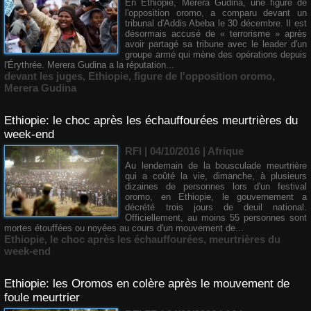
En Éthiopie, Merera Gudina, une figure de
l'opposition oromo, a comparu devant un
tribunal d'Addis Abeba le 30 décembre. Il est
désormais accusé de « terrorisme » après
avoir partagé sa tribune avec le leader d'un
groupe armé qui mène des opérations depuis
l'Érythrée. Merera Gudina a la réputation...
devant les juges
,
Ethiopie
,
figure de l'opposition oromo
,
Merera Gudina
Ethiopie: le choc après les échauffourées meurtrières du
week-end
RFI | 04/10/2016
|
Afrique
Au lendemain de la bousculade meurtrière
qui a coûté la vie, dimanche, à plusieurs
dizaines de personnes lors d'un festival
oromo, en Ethiopie, le gouvernement a
décrété trois jours de deuil national.
Officiellement, au moins 55 personnes sont
mortes étouffées ou noyées au cours d'un mouvement de...
Ethiopie
,
le choc après les échauffourées
,
meurtrières du
week-end
Ethiopie: les Oromos en colère après le mouvement de
foule meurtrier