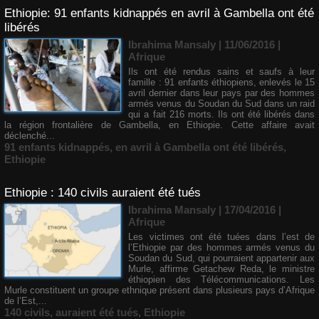
Ethiopie: 91 enfants kidnappés en avril à Gambella ont été
libérés
Ibrahima Mansaly
| 11/06/2016
|
Afrique
Ils ont été rendus sains et saufs à leur
famille : 91 enfants éthiopiens, enlevés le 15
avril dernier dans leur pays par des hommes
armés venus du Soudan du Sud dans un raid
qui a fait 216 morts. Ils ont été libérés dans
la région frontalière de Gambella, en Ethiopie. Cette affaire avait
déclenché...
91 enfants kidnappés
,
en avril à Gambella ont été libérés
,
Ethiopie
Ethiopie : 140 civils auraient été tués
Ibrahima Mansaly
| 17/04/2016
|
Afrique
Les victimes ont été tuées dans l’est de
l’Ethiopie par des hommes armés venus du
Soudan du Sud, qui pourraient appartenir aux
Murle, affirme Getachew Reda, le ministre
éthiopien des Télécommunications. Les
Murle constituent un groupe ethnique présent dans plusieurs pays d’Afrique
de l’Est,...
140 civils
,
auraient été tués
,
Ethiopie