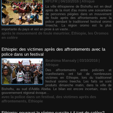
RFI.FR | 04/10/2016
|
Afrique
La ville éthiopienne de Bishoftu est en deuil
après de la mort d'au moins une soixantaine
de personnes piégées dans un mouvement
de foule après des affrontements avec la
police pendant le traditionnel festival oromo
Irreecha. La région oromo est la plus
importante du pays et est en proie à un vaste...
après le mouvement de foule meurtrier
,
Ethiopie
,
les Oromos
en colère
Ethiopie: des victimes après des affrontements avec la
police dans un festival
Ibrahima Mansaly
| 03/10/2016
|
Afrique
Des affrontements entre policiers et
manifestants ont fait de nombreuses
victimes en Ethiopie, lors du traditionnel
festival oromo Ireecha. Les faits se sont
produits dimanche matin, dans la ville de
Bishoftu, au sud d’Addis Abeba. Le bilan est encore incertain, mais le
gouvernement régional évoque...
avec la police dans un festival
,
des victimes après des
affrontements
,
Ethiopie
Ethiopie: pourquoi le régime suscite-t-il tant de colère?