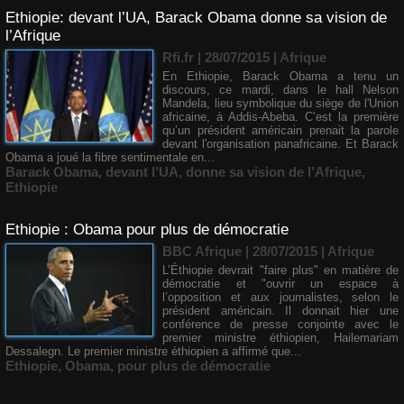
Ethiopie: devant l’UA, Barack Obama donne sa vision de
l’Afrique
Rfi.fr | 28/07/2015
|
Afrique
En Ethiopie, Barack Obama a tenu un
discours, ce mardi, dans le hall Nelson
Mandela, lieu symbolique du siège de l'Union
africaine, à Addis-Abeba. C’est la première
qu’un président américain prenait la parole
devant l'organisation panafricaine. Et Barack
Obama a joué la fibre sentimentale en...
Barack Obama
,
devant l’UA
,
donne sa vision de l’Afrique
,
Ethiopie
Ethiopie : Obama pour plus de démocratie
BBC Afrique | 28/07/2015
|
Afrique
L’Éthiopie devrait "faire plus" en matière de
démocratie et "ouvrir un espace à
l’opposition et aux journalistes, selon le
président américain. Il donnait hier une
conférence de presse conjointe avec le
premier ministre éthiopien, Hailemariam
Dessalegn. Le premier ministre éthiopien a affirmé que...
Ethiopie
,
Obama
,
pour plus de démocratie