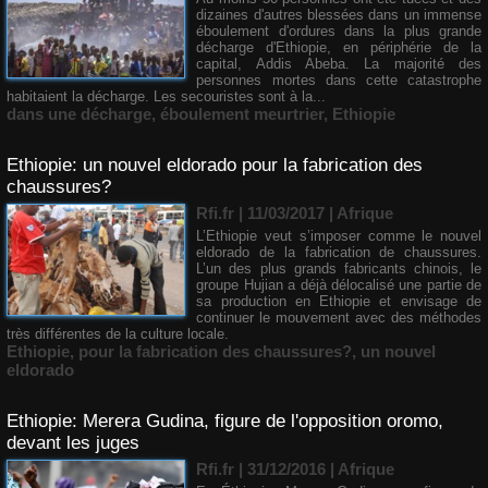
dizaines d'autres blessées dans un immense
éboulement d'ordures dans la plus grande
décharge d'Ethiopie, en périphérie de la
capital, Addis Abeba. La majorité des
personnes mortes dans cette catastrophe
habitaient la décharge. Les secouristes sont à la...
dans une décharge
,
éboulement meurtrier
,
Ethiopie
Ethiopie: un nouvel eldorado pour la fabrication des
chaussures?
Rfi.fr | 11/03/2017
|
Afrique
L’Ethiopie veut s’imposer comme le nouvel
eldorado de la fabrication de chaussures.
L’un des plus grands fabricants chinois, le
groupe Hujian a déjà délocalisé une partie de
sa production en Ethiopie et envisage de
continuer le mouvement avec des méthodes
très différentes de la culture locale.
Ethiopie
,
pour la fabrication des chaussures?
,
un nouvel
eldorado
Ethiopie: Merera Gudina, figure de l'opposition oromo,
devant les juges
Rfi.fr | 31/12/2016
|
Afrique