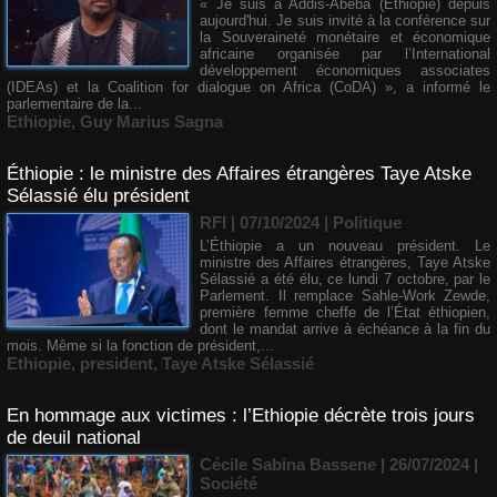
« Je suis à Addis-Abeba (Éthiopie) depuis
aujourd'hui. Je suis invité à la conférence sur
la Souveraineté monétaire et économique
africaine organisée par l’International
développement économiques associates
(IDEAs) et la Coalition for dialogue on Africa (CoDA) », a informé le
parlementaire de la...
Ethiopie
,
Guy Marius Sagna
Éthiopie : le ministre des Affaires étrangères Taye Atske
Sélassié élu président
RFI | 07/10/2024
|
Politique
L’Éthiopie a un nouveau président. Le
ministre des Affaires étrangères, Taye Atske
Sélassié a été élu, ce lundi 7 octobre, par le
Parlement. Il remplace Sahle-Work Zewde,
première femme cheffe de l’État éthiopien,
dont le mandat arrive à échéance à la fin du
mois. Même si la fonction de président,...
Ethiopie
,
president
,
Taye Atske Sélassié
En hommage aux victimes : l’Ethiopie décrète trois jours
de deuil national
Cécile Sabina Bassene
| 26/07/2024
|
Société