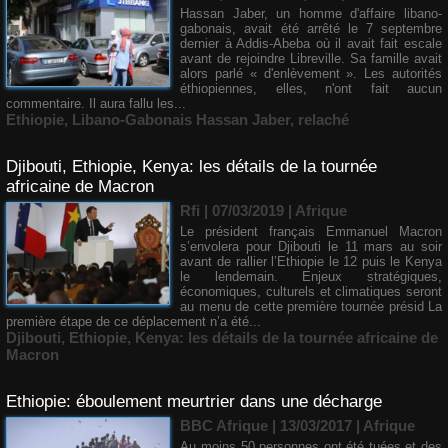
​Hassan Jaber, un homme d'affaire libano-
gabonais, avait été arrêté le 7 septembre
dernier à Addis-Abeba où il avait fait escale
avant de rejoindre Libreville. Sa famille avait
alors parlé « d'enlèvement ». Les autorités
éthiopiennes, elles, n'ont fait aucun
commentaire. Il aura fallu les...
Ethiopie
,
Libano-Gabonais Hassan Jaber
,
relaché
Djibouti, Ethiopie, Kenya: les détails de la tournée
africaine de Macron
Rfi | 07/03/2019
|
Afrique
Le président français Emmanuel Macron
s’envolera pour Djibouti le 11 mars au soir
avant de rallier l’Ethiopie le 12 puis le Kenya
le lendemain. Enjeux stratégiques,
économiques, culturels et climatiques seront
au menu de cette première tournée présid La
première étape de ce déplacement n’a été...
Djibouti
,
Ethiopie
,
Kenya: les détails de la tournée africaine de
Macron
Ethiopie: éboulement meurtrier dans une décharge
BBC Afrique | 13/03/2017
|
Afrique
Au moins 50 personnes ont été tuées et des