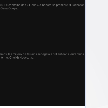
. Le capitaine des « Lions » a honoré sa premiére titularisation
a Gana Gueye...
mps, les milieux de terrains sénégalais brillent dans leurs clubs.
forme. Cheikh Ndoye, la...