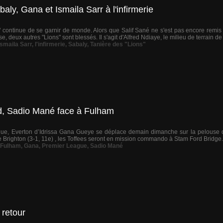
baly, Gana et Ismaila Sarr à l'infirmerie
s" continue de se garnir de monde. Alors que Salif Sané ne s'est pas encore remis
, deux autres "Lions" sont blessés. Il s'agit d'Alfred Ndiaye, le milieu de terrain de
Ismaila Sarr
,
l'infirmerie
,
Sabaly
,
Tanière des "Lions"
d, Sadio Mané face à Fulham
gue, Everton d’Idrissa Gana Gueye se déplace demain dimanche sur la pelouse 
 Brighton (3-1, 11e) , les Toffees seront en mission commando à Stam Ford Bridge. 
 Fulham
,
Gana
,
Premier League
,
Sadio Mané
 retour