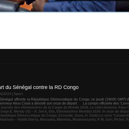
art du Sénégal contre la RD Congo
06/2024
|
Sport
 Sénégal affronte la République Démocratique du Congo, ce jeudi (19h00 GMT) da
onneur Aliou Cissé a dévoilé son onze de départ. La compo officielle des “Lions”
e journée des éliminatoires de la Coupe du Monde 2026. Le sélectionneur Aliou C
Congo E. Mendy (G) – A. Seck
,
Elia
,
Éliminatoires Mondial 2026: le onze de dépa
 République Démocratique du Congo
,
Essende
,
Gana
,
H. Diallo Le onze “Léopard
Niakhate – Habib Diarra
,
Masuaku
,
Mbemba
,
Moutoussamy
,
P. M. Sarr
,
Pickel
,
T