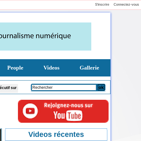
S'inscrire
Connectez-vous
People
Videos
Gallerie
urs dossiers
Nigeria: plus de 300 victimes d'enlèvement libérées lors d'une 
Videos récentes