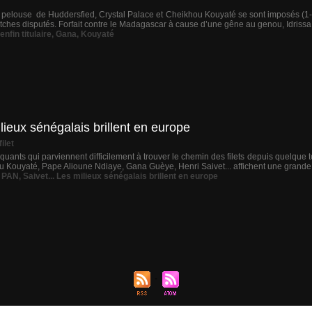
pelouse de Huddersfied, Crystal Palace et Cheikhou Kouyaté se sont imposés (1-0)
tches disputés. Forfait contre le Madagascar à cause d’une gêne au genou, Idriss
enfin titulaire
,
Gana
,
Kouyaté
ieux sénégalais brillent en europe
ilet
uants qui parviennent difficilement à trouver le chemin des filets depuis quelque te
Kouyaté, Pape Alioune Ndiaye, Gana Guèye, Henri Saivet... affichent une grande 
,
PAN
,
Saivet... Les milieux sénégalais brillent en europe