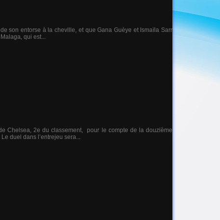
 de son entorse à la cheville, et que Gana Guèye et Ismaïla Sarr
 Malaga, qui est...
de Chelsea, 2e du classement, pour le compte de la douzième
Le duel dans l’entrejeu sera...