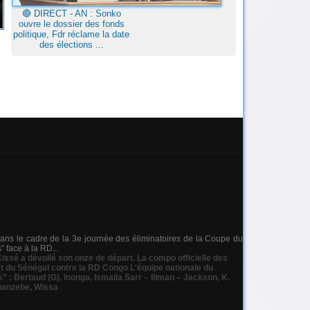
🔴​ DIRECT - AN : Sonko
ouvre le dossier des fonds
politique, Fdr réclame la date
des élections ...
ns le cadre de la 3e journée des éliminatoires de la Coupe du
 face à la RD...
issé a dévoilé son onze de départ. La compo officielle des
rt du Sénégal contre la RD Congo L'équipe nationale du
s” : Bertaud (G)
,
Inonga
,
Ismaila Sarr – Iliman – Jackson
,
K.
uanzebe
,
Wissa