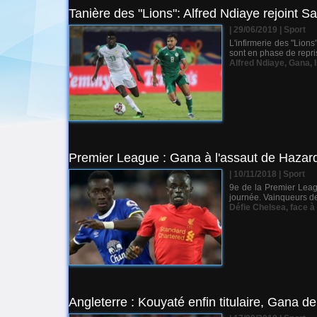
Tanière des "Lions": Alfred Ndiaye rejoint Sa
| 29/06/2019
|
Sport
L'infirmerie des "Lion
sont en phase de reprise
Alfred Ndiaye
,
Gana
,
Premier League : Gana à l'assaut de Hazar
| 10/11/2018
|
Sport
9e de la Premier Lea
journée. Vainqueurs de
Défie Chelsea
,
face à
Angleterre : Kouyaté enfin titulaire, Gana de