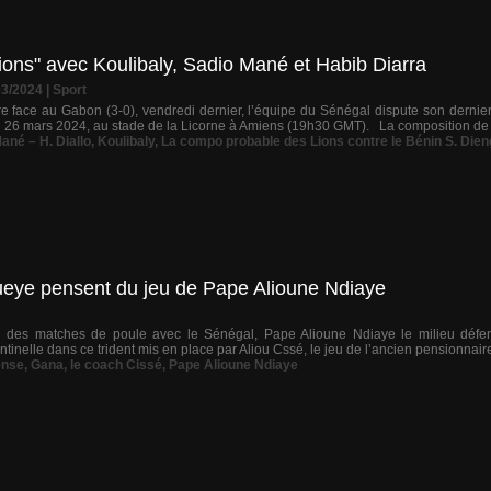
ions" avec Koulibaly, Sadio Mané et Habib Diarra
03/2024
|
Sport
re face au Gabon (3-0), vendredi dernier, l’équipe du Sénégal dispute son dernie
i 26 mars 2024, au stade de la Licorne à Amiens (19h30 GMT). La composition de 
ané – H. Diallo
,
Koulibaly
,
La compo probable des Lions contre le Bénin S. Dien
eye pensent du jeu de Pape Alioune Ndiaye
ng des matches de poule avec le Sénégal, Pape Alioune Ndiaye le milieu défen
tinelle dans ce trident mis en place par Aliou Cssé, le jeu de l’ancien pensionnaire
ense
,
Gana
,
le coach Cissé
,
Pape Alioune Ndiaye