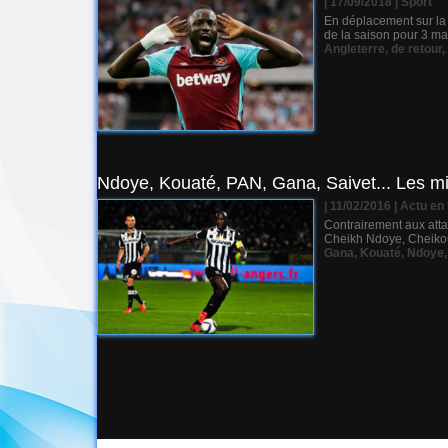
| 17/09/2018
|
Sport
En déplacement sur la 
de la saison pour 3 ma
Angleterre
,
de retour
,
Ndoye, Kouaté, PAN, Gana, Saivet... Les mil
| 11/02/2016
|
Actu en f
Contrairement aux attaq
Cheikh Ndoye, Cheikou 
Gana
,
Kouaté
,
Ndoye