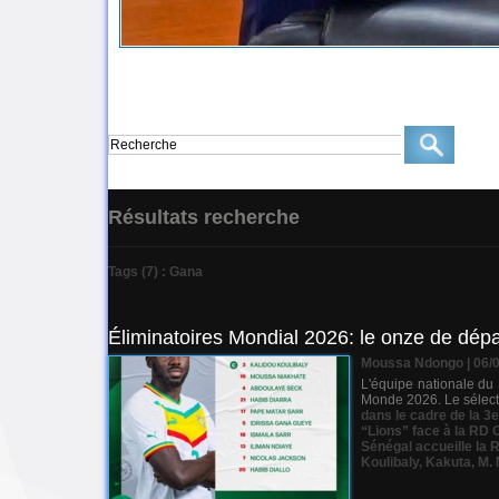
Résultats recherche
Tags (7) : Gana
Éliminatoires Mondial 2026: le onze de dép
Moussa Ndongo | 06/
L'équipe nationale du
Monde 2026. Le sélecti
dans le cadre de la 3
“Lions” face à la RD 
Sénégal accueille la
Koulibaly
,
Kakuta
,
M. 