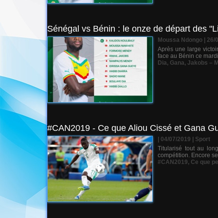
Sénégal vs Bénin : le onze de départ des "L
Moussa Ndongo | 26/
Après une large victoi
face au Bénin ce mard
Dia
,
Gana
,
Jakobs – M
#CAN2019 - Ce que Aliou Cissé et Gana Gu
| 04/07/2019
|
Sport
Titularisé tout au lo
compétition. Encore sen
#CAN2019
,
Ce que p