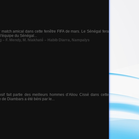
r match amical dans cette fenêtre FIFA de mars. Le Sénégal fera
l'équipe du Sénégal...
g – F. Mendy
,
M. Niakhaté – Habib Diarra
,
Nampalys
sif fait partie des meilleurs hommes d’Aliou Cissé dans cette
 de Diambars a été béni par le...